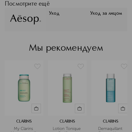
как своими эффективными
Посмотрите ещё
формулами, так и тесной связью с
современным искусством.
Уход
Уход за лицом
Мы рекомендуем
CLARINS
CLARINS
CLARINS
My Clarins 
Lotion Tonique 
Demaquillant 