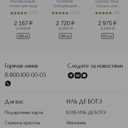
Матирующий 
Purifiante 
Express Yeux 
тоник для лица
Очищающий 
Лосьон для 
тоник для 
снятия 
(
123
)
(
203
)
(
82
)
комбинированной
водостойкого 
5
из
5
123
5
из
5
203
5
из
5
82
 и жирной кожи
макияжа с глаз
2 167
¤
2 720
¤
2 975
¤
2 550
¤
3 200
¤
3 500
¤
200 мл
200 мл
125 мл
Горячая линия
Следите за новостями
8-800-100-00-05
Для вас
ИЛЬ ДЕ БОТЭ
Подарочные карты
КЛУБ ИЛЬ ДЕ БОТЭ
Сервисы красоты
Магазины