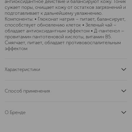
антиоксидантное действие и балансируют кожу. Тоник
сужает поры, очищает кожу от остатков загрязнений и
подготавливает к дальнейшему увлажнению.
Компоненты: • Глюконат натрия – питает, балансирует,
способствует обновлению клеток • Зеленый чай –
обладает антиоксидантным эффектом • Д-пантенол –
провитамин пантотеновой кислоты, витамин В5.
Смягчает, питает, обладает противовоспалительным
эффектом
Характеристики
артикул
B100SK42
Способ применения
Использовать регулярно утром и вечером. После
очищения кожи половину чайной ложки тоника
О Бренде
нанесите на ватный диск или непосредственно в
ладони, а затем нанесите на кожу помпажными
Aesop – культовый австралийский
движениями
бренд ухода за кожей знаменитый