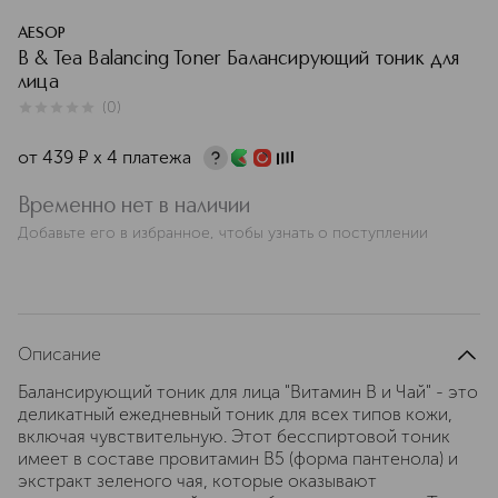
AESOP
B & Tea Balancing Toner Балансирующий тоник для
лица
(
0
)
0
из
5
0
от
439
¤
х 4 платежа
Временно нет в наличии
Добавьте его в избранное, чтобы узнать о поступлении
Описание
Балансирующий тоник для лица "Витамин В и Чай" - это
деликатный ежедневный тоник для всех типов кожи,
включая чувствительную. Этот бесспиртовой тоник
имеет в составе провитамин В5 (форма пантенола) и
экстракт зеленого чая, которые оказывают