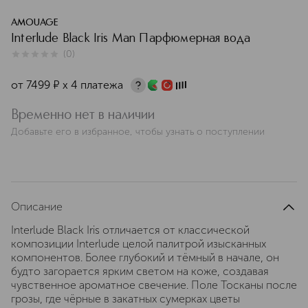
AMOUAGE
Interlude Black Iris Man Парфюмерная вода
(
0
)
0
из
5
0
от
7499
¤
х 4 платежа
Временно нет в наличии
Добавьте его в избранное, чтобы узнать о поступлении
Описание
Interlude Black Iris отличается от классической
композиции Interlude целой палитрой изысканных
компонентов. Более глубокий и тёмный в начале, он
будто загорается ярким светом на коже, создавая
чувственное ароматное свечение. Поле Тосканы после
грозы, где чёрные в закатных сумерках цветы