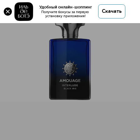
Interlude Black Iris Man Парфюмерная вода
Удобный онлайн-шоппинг
Скачать
Получите бонусы за первую 
установку приложения!
Interlude Black Iris Man Парфюмерная вода