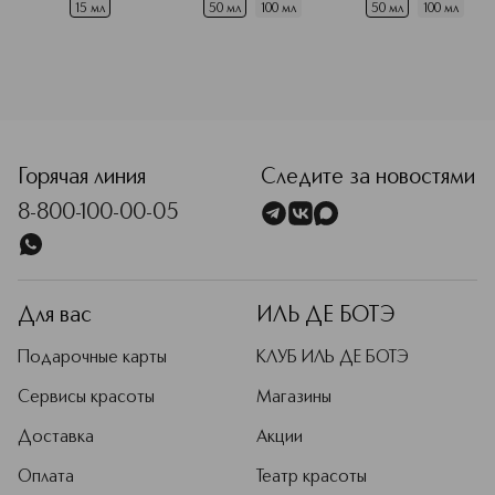
арабскими парфюмерными
15 мл
50 мл
100 мл
50 мл
100 мл
традициями. Именно это является
отличительной чертой духов
Amouage.
Подробнее
Горячая линия
Следите за новостями
8-800-100-00-05
Для вас
ИЛЬ ДЕ БОТЭ
Подарочные карты
КЛУБ ИЛЬ ДЕ БОТЭ
Сервисы красоты
Магазины
Доставка
Акции
Оплата
Театр красоты