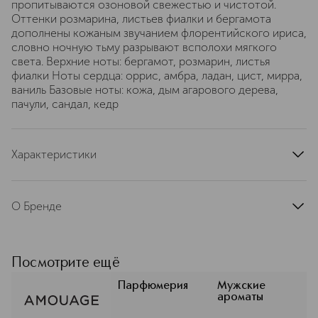
пропитываются озоновой свежестью и чистотой.
Оттенки розмарина, листьев фиалки и бергамота
дополнены кожаным звучанием флорентийского ириса,
словно ночную тьму разрывают всполохи мягкого
света. Верхние ноты: бергамот, розмарин, листья
фиалки Ноты сердца: оррис, амбра, ладан, цист, мирра,
ваниль Базовые ноты: кожа, дым агарового дерева,
пачули, сандал, кедр
Характеристики
страна производства
Оман
артикул
41021
О Бренде
Драгоценные ингредиенты
чувственно, ярко раскрываются в
совершенной композиции —
Посмотрите ещё
ароматы Amouage объединяют
мастерство лучших французских
Парфюмерия
Мужские
ароматы
парфюмеров с древними
парфюмерными традициями Омана.