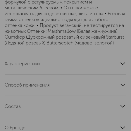
формулой с регулируемым покрытием и
металлическим блеском. • Оттенки можно
использовать для подсветки глаз, лица и тела • Розовая
гамма оттенков идеально подходит для любого
оттенка кожи. • Продукт веганский, не тестируется на
животных Оттенки: Marshmallow (Белая жемчужина)
Gumdrop (Дуохромный розоватый сиреневый) Starburst
(Ледяной розовый) Butterscotch (медово-золотой)
Характеристики
страна производства
Китай
артикул
ABH01-18164
Способ применения
Наслаивайте оттенки вместе или используйте по
отдельности на лице, глазах, губах и теле. Чтобы
Состав
получить естественный блеск, коснитесь хайлайтера
кистью A23 Pro Brush, а затем проведите по
MARSHMALLOW: TALC, ETHYLHEXYL PALMITATE,
выступающим точкам лица. Для интенсивного
OCTYLDODECANOL, SYNTHETIC FLUORPHLOGOPITE,
свечения осторожно вдавите щетинки A23 Pro Brush в
О Бренде
SYNTHETIC WAX, BORON NITRIDE, CALCIUM
пудру и используйте легкое движение, чтобы нанести