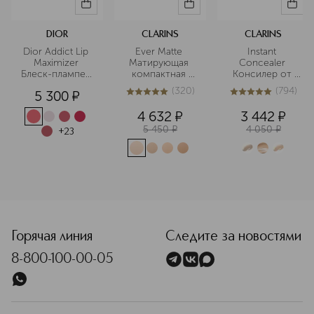
DIOR
CLARINS
CLARINS
Dior Addict Lip 
Ever Matte 
Instant 
Maximizer 
Матирующая 
Concealer 
Блеск-плампер 
компактная 
Консилер от 
для губ
пудра
темных кругов 
(
320
)
(
794
)
5 300
¤
моментального 
5
из
5
320
5
из
5
794
действия SPF15
4 632
¤
3 442
¤
5 450
¤
4 050
¤
+
23
<p class="MsoNormal"><span style="font-size: 12.0pt; lin
Горячая линия
Следите за новостями
8-800-100-00-05