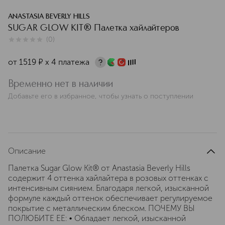
ANASTASIA BEVERLY HILLS
SUGAR GLOW KIT® Палетка хайлайтеров
(
0
)
0
из
5
0
от
1519
¤
х 4 платежа
Временно нет в наличии
Добавьте его в избранное, чтобы узнать о поступлении
Описание
Палетка Sugar Glow Kit® от Anastasia Beverly Hills
содержит 4 оттенка хайлайтера в розовых оттенках с
интенсивным сиянием. Благодаря легкой, изысканной
формуле каждый оттенок обеспечивает регулируемое
покрытие с металлическим блеском. ПОЧЕМУ ВЫ
ПОЛЮБИТЕ ЕЕ: • Обладает легкой, изысканной