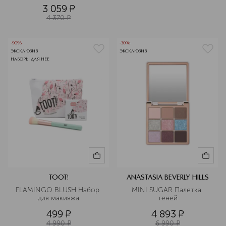
3 059
¤
4 370
¤
-90%
-30%
ЭКСКЛЮЗИВ
ЭКСКЛЮЗИВ
НАБОРЫ ДЛЯ НЕЕ
TOOT!
ANASTASIA BEVERLY HILLS
FLAMINGO BLUSH Набор 
MINI SUGAR Палетка 
для макияжа
теней
499
¤
4 893
¤
4 990
¤
6 990
¤