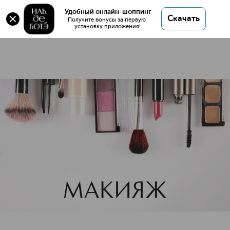
Макияж
Удобный онлайн-шоппинг
Скачать
1 806 товаров
Получите бонусы за первую 
установку приложения!
Косметика для макияжа