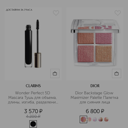
ДОСТАВИМ ЗА 3 ЧАСА
CLARINS
DIOR
Wonder Perfect 5D 
Dior Backstage Glow 
Mascara Тушь для объема, 
Maximizer Palette Палетка 
длины, изгиба, разделения 
для сияния лица
и ухода за ресницами 
3 570
¤
6 800
¤
4 200
¤