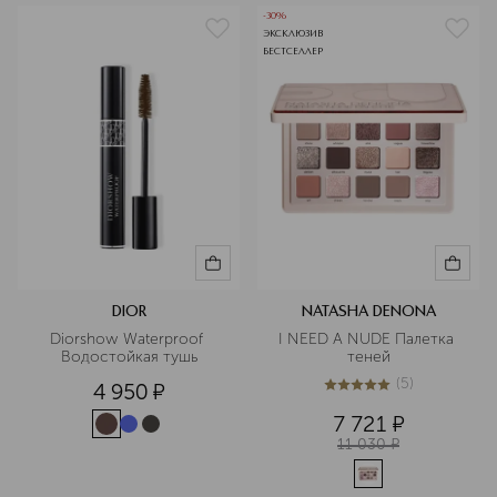
-30%
ЭКСКЛЮЗИВ
БЕСТСЕЛЛЕР
DIOR
NATASHA DENONA
Diorshow Waterproof 
I NEED A NUDE Палетка 
Водостойкая тушь
теней
(
5
)
4 950
¤
5
из
5
5
7 721
¤
11 030
¤