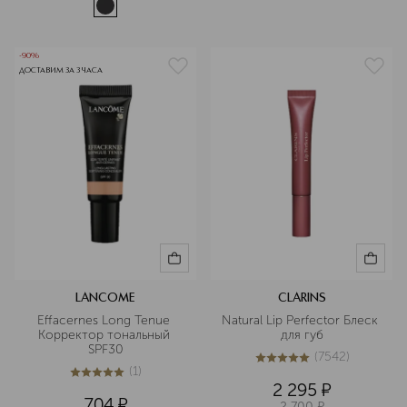
-90%
ДОСТАВИМ ЗА 3 ЧАСА
LANCOME
CLARINS
Effacernes Long Tenue 
Natural Lip Perfector Блеск 
Корректор тональный 
для губ
SPF30
(
7542
)
5
из
5
7542
(
1
)
5
из
5
1
2 295
¤
704
¤
2 700
¤