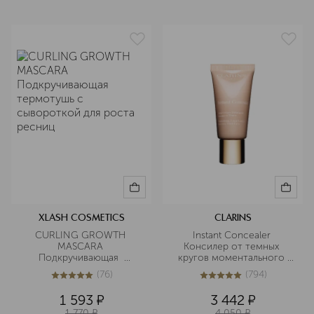
XLASH COSMETICS
CLARINS
CURLING GROWTH 
Instant Concealer 
MASCARA 
Консилер от темных 
Подкручивающая  
кругов моментального 
термотушь с сывороткой 
действия SPF15
(
76
)
(
794
)
для роста ресниц
4.9
из
5
76
5
из
5
794
1 593
¤
3 442
¤
1 770
¤
4 050
¤