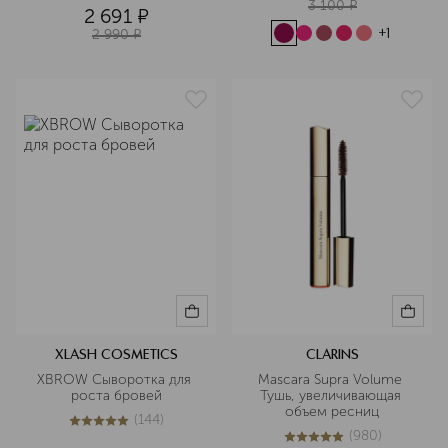
3 100
¤
2 691
¤
2 990
¤
+
1
XLASH COSMETICS
CLARINS
XBROW Сыворотка для 
Mascara Supra Volume 
роста бровей
Тушь, увеличивающая 
объем ресниц
(
144
)
5
из
5
144
(
980
)
5
из
5
980