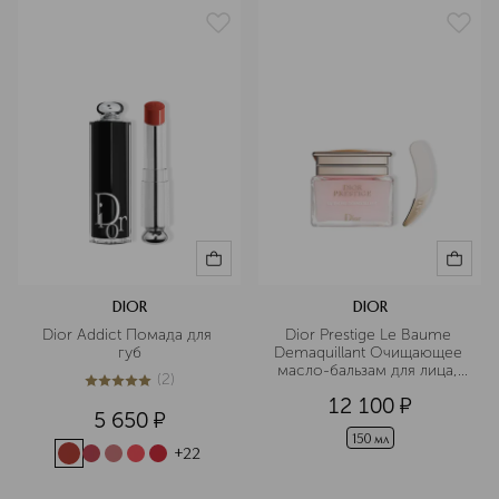
DIOR
DIOR
Dior Addict Помада для 
Dior Prestige Le Baume 
губ
Demaquillant Очищающее 
масло-бальзам для лица, 
(
2
)
глаз и губ
5
из
5
2
12 100
¤
5 650
¤
150 мл
+
22