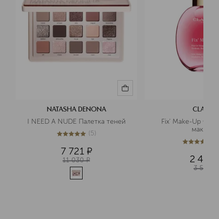
NATASHA DENONA
CLARINS
I NEED A NUDE Палетка теней
Fix' Make-Up Фикс
макияжа
(
5
)
5
из
5
5
(
5
из
5
501
7 721
¤
2 485
11 030
¤
3 550
¤