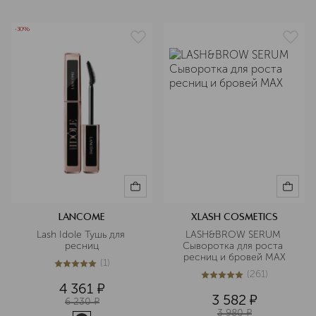
-30%
LANCOME
XLASH COSMETICS
Lash Idole Тушь для 
LASH&BROW SERUM 
ресниц
Сыворотка для роста 
ресниц и бровей MAX
(
1
)
5
из
5
1
(
261
)
5
из
5
261
4 361
¤
3 582
¤
6 230
¤
3 980
¤