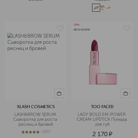
-30%
ЭКСКЛЮЗИВ
XLASH COSMETICS
TOO FACED
LASH&BROW SERUM 
LADY BOLD EM-POWER 
Сыворотка для роста 
CREAM LIPSTICK Помада 
ресниц и бровей
для губ
(
180
)
2 170
¤
4.9
из
5
180