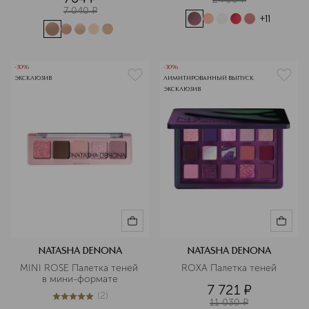
7 040
¤
+
11
-30%
-30%
ЭКСКЛЮЗИВ
ЛИМИТИРОВАННЫЙ ВЫПУСК
ЭКСКЛЮЗИВ
NATASHA DENONA
NATASHA DENONA
MINI ROSE Палетка теней 
ROXA Палетка теней
в мини-формате
7 721
¤
(
2
)
5
из
5
2
11 030
¤