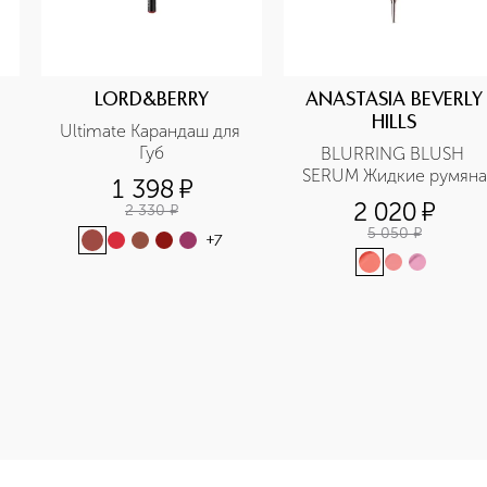
LORD&BERRY
ANASTASIA BEVERLY
HILLS
Ultimate Карандаш для 
Губ
BLURRING BLUSH 
SERUM Жидкие румяна
1 398
¤
2 020
¤
2 330
¤
5 050
¤
+
7
-height: 107%; color: #00b0f0;">MATTE& SATIN LIP LINER Ка