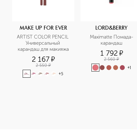
MAKE UP FOR EVER
LORD&BERRY
ARTIST COLOR PENCIL 
Maximatte Помада-
Универсальный 
карандаш
карандаш для макияжа
1 792
¤
2 167
¤
2 560
¤
2 550
¤
+
1
+
5
<p class="MsoNormal"><span style="font-size: 12.0pt; line