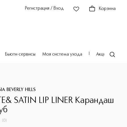
Регистрация / Вход
Корзина
Бьюти-сервисы
Моя система ухода
Акции
Театр
A BEVERLY HILLS
E& SATIN LIP LINER Карандаш
уб
(
0
)