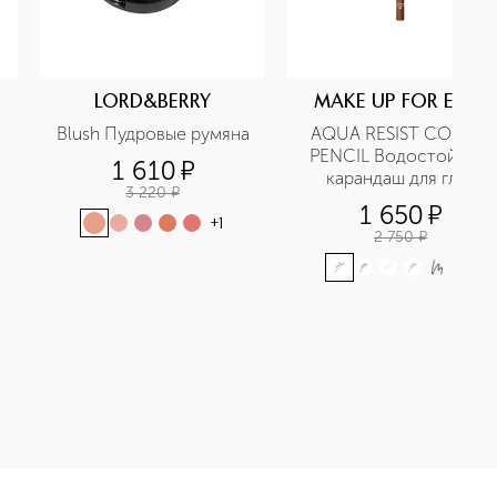
LORD&BERRY
MAKE UP FOR EVER
Blush Пудровые румяна
AQUA RESIST COLOR 
PENCIL Водостойкий 
1 610
¤
карандаш для глаз
3 220
¤
1 650
¤
+
1
2 750
¤
+
8
рандаш для губ приобретайте в нашем интернет-магазине. Дей