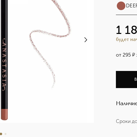
DEE
1 1
будет н
от
295
¤
В
Наличие
Сроки до