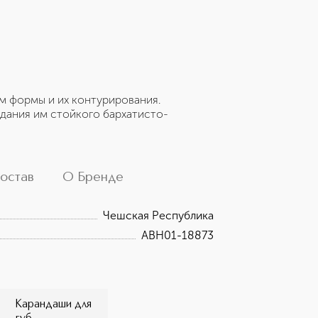
м формы и их контурирования.
ридания им стойкого бархатисто-
остав
О Бренде
Чешская Республика
ABH01-18873
Карандаши для