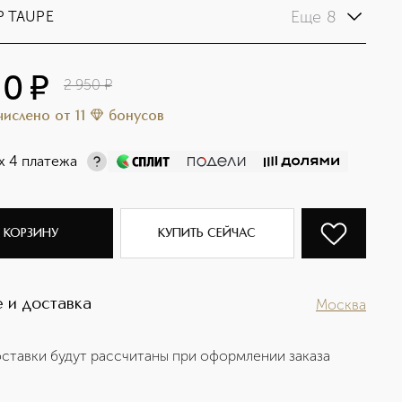
Еще 8
P TAUPE
80
¤
2 950
¤
ачислено
от
11
бонусов
х 4 платежа
 КОРЗИНУ
КУПИТЬ СЕЙЧАС
 и доставка
Москва
ставки будут рассчитаны при оформлении заказа