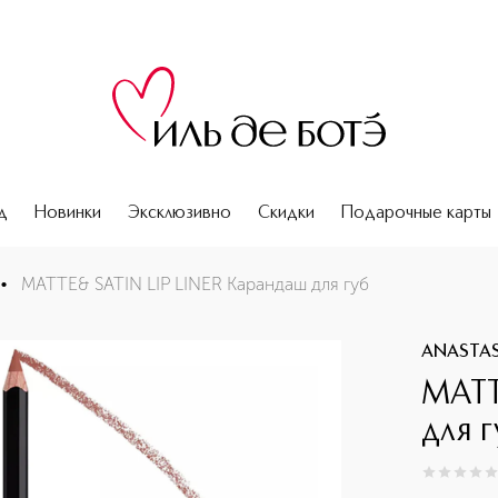
д
Новинки
Эксклюзивно
Скидки
Подарочные карты
•
MATTE& SATIN LIP LINER Карандаш для губ
ANASTASI
MATT
для г
0
из
5
0