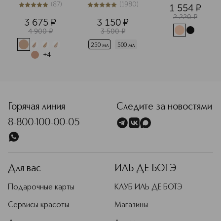
Skincealer 
(
87
)
(
1980
)
1 554
¤
Консилер
5
из
5
87
5
из
5
1980
2 220
¤
3 675
¤
3 150
¤
4 900
¤
3 500
¤
250 мл
500 мл
+
4
Горячая линия
Следите за новостями
8-800-100-00-05
Для вас
ИЛЬ ДЕ БОТЭ
Подарочные карты
КЛУБ ИЛЬ ДЕ БОТЭ
Сервисы красоты
Магазины