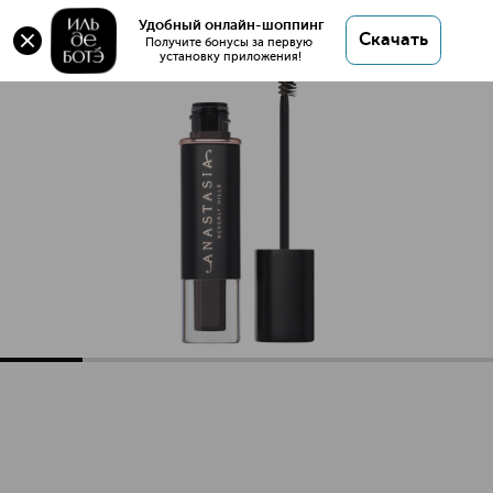
VOLUMIZING TINTED BROW GEL Гель для бровей
Удобный онлайн-шоппинг
Скачать
Получите бонусы за первую 
установку приложения!
VOLUMIZING TINTED BROW GEL Гель для бровей