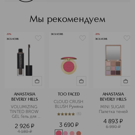
баланса, пропорций лица, секрет
того, что заставляет нас видеть лицо
красивым. Вы видели ее брови на
Мы рекомендуем
самых известных лицах мира, таких
как Кардашьян, Джей Ло, Кайли
Дженнер, Джастин и Хейли Бибер,
-30%
ЭКСКЛЮЗИВ
-30%
Виктория Бекхэм и Мишель Обама.
ЭКСКЛЮЗИВ
ЭКСКЛЮЗИВ
Подробнее
ANASTASIA
TOO FACED
ANASTASIA
BEVERLY HILLS
BEVERLY HILLS
CLOUD CRUSH 
BLUSH Румяна
VOLUMIZING 
MINI SUGAR 
TINTED BROW 
Палетка теней
(
6
)
GEL Гель для 
5
из
5
6
4 893
¤
бровей
3 690
¤
2 926
¤
6 990
¤
4 180
¤