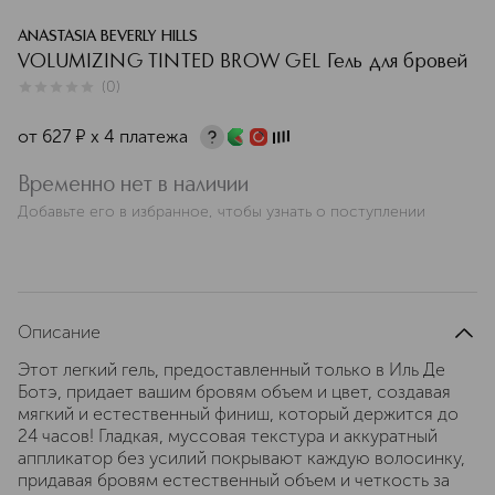
ANASTASIA BEVERLY HILLS
VOLUMIZING TINTED BROW GEL Гель для бровей
(
0
)
0
из
5
0
от
627
¤
х 4 платежа
Временно нет в наличии
Добавьте его в избранное, чтобы узнать о поступлении
Описание
Этот легкий гель, предоставленный только в Иль Де
Ботэ, придает вашим бровям объем и цвет, создавая
мягкий и естественный финиш, который держится до
24 часов! Гладкая, муссовая текстура и аккуратный
аппликатор без усилий покрывают каждую волосинку,
придавая бровям естественный объем и четкость за