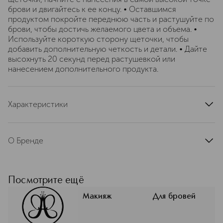
брови и двигайтесь к ее концу. • Оставшимся
продуктом покройте переднюю часть и растушуйте по
брови, чтобы достичь желаемого цвета и объема. •
Используйте короткую сторону щеточки, чтобы
добавить дополнительную четкость и детали. • Дайте
высохнуть 20 секунд перед растушевкой или
нанесением дополнительного продукта.
Характеристики
артикул
ABH01-01216
О Бренде
Она изобрела брови. Встречайте
крупнейшего революционера
отрасли — Анастасию Соаре —
Посмотрите ещё
творческую силу Анастасии
Беверли-Хиллз. Инновационный
Макияж
Для бровей
метод Золотого сечения Анастасии
создает иллюзию симметрии,