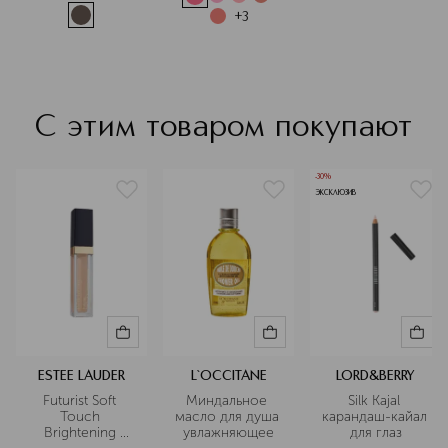
+
3
С этим товаром покупают
-30%
ЭКСКЛЮЗИВ
ESTEE LAUDER
L`OCCITANE
LORD&BERRY
Futurist Soft 
Миндальное 
Silk Kajal 
Touch 
масло для душа 
карандаш-кайал 
Brightening 
увлажняющее
для глаз