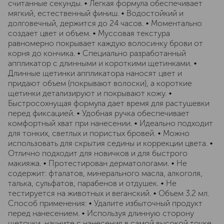
считанные секунды. • Легкая формула обеспечивает
мягкий, естественный финиш. • Водостойкий и
долговечный, держится до 24 часов. • Моментально
создает цвет и объем. • Муссовая текстура
равномерно покрывает каждую волосинку брови от
корня до кончика. • Специально разработанный
аппликатор с длинными и короткими щетинками. •
Длинные щетинки аппликатора наносят цвет и
придают объем (покрывают волоски), а короткие
щетинки детализируют и покрывают кожу. •
Быстросохнущая формула дает время для растушевки
перед фиксацией. • Удобная ручка обеспечивает
комфортный хват при нанесении. • Идеально подходит
для тонких, светлых и пористых бровей. • Можно
использовать для скрытия седины и коррекции цвета. •
Отлично подходит для новичков и для быстрого
макияжа. • Протестирован дерматологами. • Не
содержит: фталатов, минерального масла, алкоголя,
талька, сульфатов, парабенов и отдушек. • Не
тестируется на животных и веганский. • Объем 3.2 мл.
Способ применения: • Удалите избыточный продукт
перед нанесением. • Используя длинную сторону
щеточки, начните с нанесения в самой высокой точке