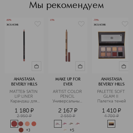
красивым. Вы видели ее брови на
Мы рекомендуем
самых известных лицах мира, таких
как Кардашьян, Джей Ло, Кайли
Дженнер, Джастин и Хейли Бибер,
-60%
-15%
-70%
Виктория Бекхэм и Мишель Обама.
ЭКСКЛЮЗИВ
ЭКСКЛЮЗИВ
Подробнее
ANASTASIA
MAKE UP FOR
ANASTASIA
BEVERLY HILLS
EVER
BEVERLY HILLS
MATTE& SATIN 
ARTIST COLOR 
PALETTE SOFT 
LIP LINER 
PENCIL 
GLAM II 
Карандаш для 
Универсальный 
Палетка теней
губ
карандаш для 
1 180
¤
2 167
¤
1 410
¤
макияжа
2 950
¤
2 550
¤
4 700
¤
+
3
+
5