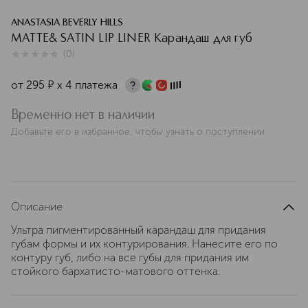
ANASTASIA BEVERLY HILLS
MATTE& SATIN LIP LINER Карандаш для губ
(
0
)
0
из
5
0
от
295
¤
х 4 платежа
Временно нет в наличии
Добавьте его в избранное, чтобы узнать о поступлении
Описание
Ультра пигментированный карандаш для придания
губам формы и их контурирования. Нанесите его по
контуру губ, либо на все губы для придания им
стойкого бархатисто-матового оттенка.