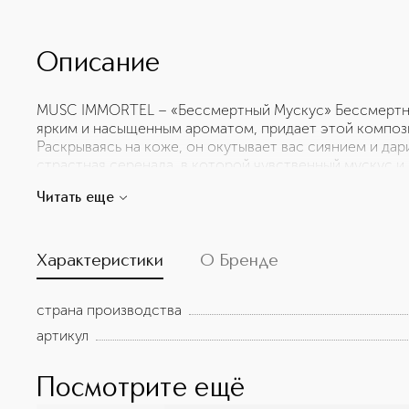
Описание
MUSC IMMORTEL – «Бессмертный Мускус» Бессмертни
ярким и насыщенным ароматом, придает этой композ
Раскрываясь на коже, он окутывает вас сиянием и да
страстная серенада, в которой чувственный мускус 
воедино. Аромат источает роскошное сияние, он сло
Читать еще
приятные воспоминания. Притягательный, проникнов
Immortel окутывает вас и крепко сжимает в своих стр
грейпфрут, мускатный шалфей, ирис Ноты сердца: кипр
Базовые ноты: амбретта, мускус, бессмертник
Характеристики
О Бренде
страна производства
артикул
Посмотрите ещё