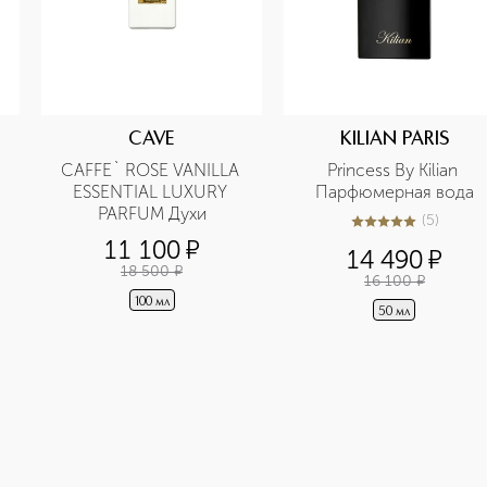
N
CAVE
KILIAN PARIS
CAFFE` ROSE VANILLA 
Princess By Kilian 
ESSENTIAL LUXURY 
Парфюмерная вода
PARFUM Духи
(
5
)
5
из
5
5
11 100
¤
14 490
¤
18 500
¤
16 100
¤
100 мл
50 мл