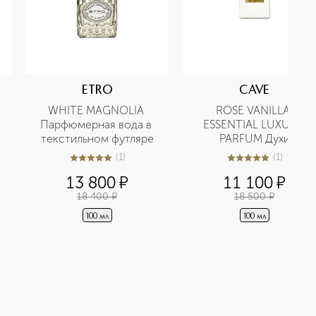
ETRO
CAVE
WHITE MAGNOLIA 
ROSE VANILLA 
Парфюмерная вода в 
ESSENTIAL LUXURY 
текстильном футляре
PARFUM Духи
(
1
)
(
1
)
5
из
5
1
5
из
5
1
13 800
¤
11 100
¤
18 400
¤
18 500
¤
100 мл
100 мл