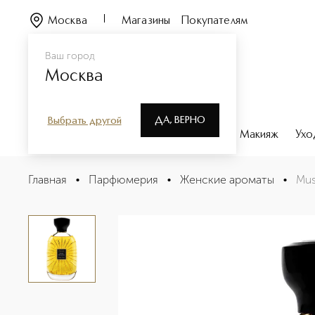
Москва
Магазины
Покупателям
Ваш город
Москва
ДА, ВЕРНО
Выбрать другой
Каталог
Бренды
Парфюмерия
Макияж
Ухо
Musc Immortel Парфюмерная вода
Главная
•
Парфюмерия
•
Женские ароматы
•
Mus