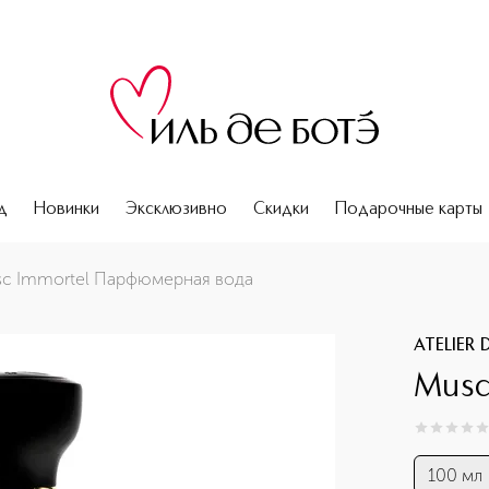
д
Новинки
Эксклюзивно
Скидки
Подарочные карты
c Immortel Парфюмерная вода
ATELIER 
Musc
0
из
5
0
100 мл