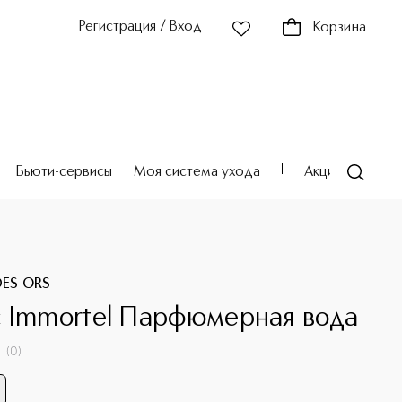
Регистрация / Вход
Корзина
Бьюти-сервисы
Моя система ухода
Акции
Театр
DES ORS
 Immortel Парфюмерная вода
(
0
)