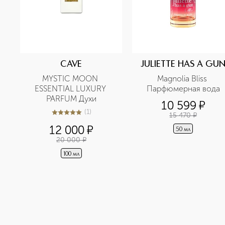
CAVE
JULIETTE HAS A GU
MYSTIC MOON 
Magnolia Bliss 
ESSENTIAL LUXURY 
Парфюмерная вода
PARFUM Духи
10 599
¤
(
1
)
15 470
¤
5
из
5
1
12 000
¤
50 мл
20 000
¤
100 мл