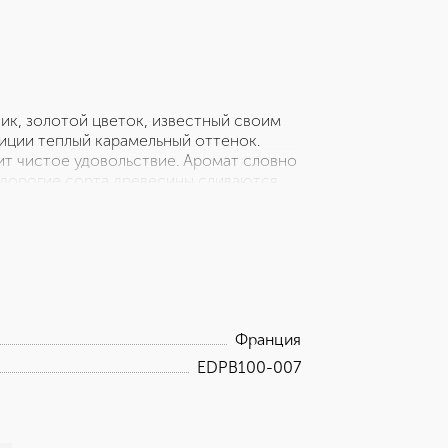
к, золотой цветок, известный своим
иции теплый карамельный оттенок.
рит чистое удовольствие. Аромат словно
и дорогие сорта древесины сливаются
вно согрет огнем, пробуждает самые
енный и изысканный аромат Musc
астных объятиях. Верхние ноты:
иол, пачули, гаитянский ветивер
Франция
EDPB100-007