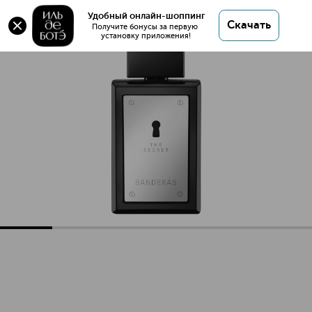
Оригинал 💯 The Secret Туалетная вода купить в
Удобный онлайн-шоппинг
Скачать
интернет магазине ИЛЬ ДЕ БОТЭ с доставкой.
Получите бонусы за первую 
установку приложения!
The Secret Туалетная вода
Описание
Характеристики