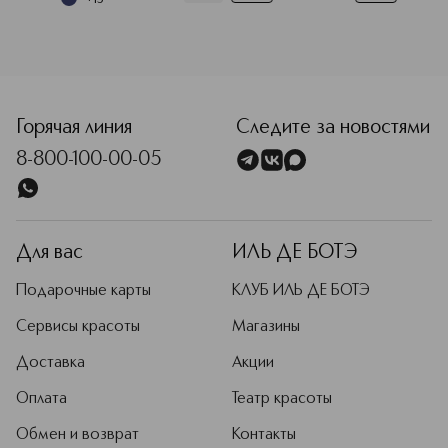
успеху в каждом аспекте своей
жизни: как в соблазнении, так и в
достижении своих личных целей.
Подробнее
<p class="MsoNormal"><span style="font-size: 12.0pt; line
Горячая линия
Следите за новостями
8-800-100-00-05
Для вас
ИЛЬ ДЕ БОТЭ
Подарочные карты
КЛУБ ИЛЬ ДЕ БОТЭ
Сервисы красоты
Магазины
Доставка
Акции
Оплата
Театр красоты
Обмен и возврат
Контакты