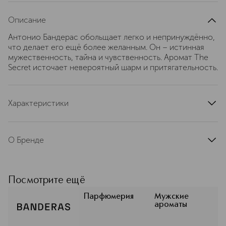
Описание
Антонио Бандерас обольщает легко и непринуждённо,
что делает его ещё более желанным. Он – истинная
мужественность, тайна и чувственность. Аромат The
Secret источает невероятный шарм и притягательность.
Характеристики
тип продукта
туалетная вода
страна производства
Испания
О Бренде
артикул
BANDh0036
Antonio Banderas — парфюмерия с
особым характером. Чувственная,
изысканная, она дарит уверенность
Посмотрите ещё
и помогает раскрыть
индивидуальность. Бренд
Парфюмерия
Мужские
ароматы
существует с 1998 года, и за это
время он выпустил больше 70