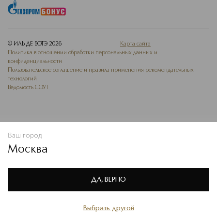
© ИЛЬ ДЕ БОТЭ
2026
Карта сайта
Политика в отношении обработки персональных данных и
конфиденциальности
Пользовательское соглашение и правила применения рекомендательных
технологий
Ведомость СОУТ
Ваш город
В КОРЗИНУ
КУПИТЬ СЕЙЧАС
Москва
Мы используем cookie-файлы и сервисы веб-аналитики. Они
необходимы для улучшения работы сайта. Подробнее –
OK
в
Политике конфиденциальности
ДА, ВЕРНО
Выбрать другой
Главная
Каталог
Избранное
Профиль
Корзина