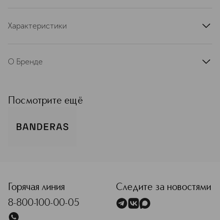
Характеристики
артикул
65179471
О Бренде
Antonio Banderas — парфюмерия с
особым характером. Чувственная,
изысканная, она дарит уверенность
Посмотрите ещё
и помогает раскрыть
индивидуальность. Бренд
существует с 1998 года, и за это
время он выпустил больше 70
ароматов. Каждый из них
рассказывает свою историю. Он
<p class="MsoNormal"><span style="font-size: 12.0pt; line
может быть нежным, страстным,
подчеркнуто элегантным, но всегда
— с идеальным гармоничным
Горячая линия
Следите за новостями
звучанием. Парфюмерный бренд
8-800-100-00-05
Banderas, как и сам Антонио
Бандерас, является синонимом