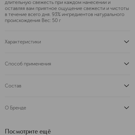
длительную свежесть при каждом нанесении и
оставляя вам приятное ощущение свежести и чистоты
в течение всего дня. 93% ингредиентов натурального
происхождения Вес: 50 г
Характеристики
артикул
MRB8
Способ применения
После душа нанесите тонким слоем на подмышки.
Используйте по мере необходимости. Только для
Состав
наружного применения
Butylene Glycol, Glycerin, Aqua, Sodium Stearate,
Hydrated Silica, Parfum, 2-Methyl 5-Cyclohexylpentanol,
О Бренде
Cannabis Sativa Seed Oil Glycereth-8 Esters, Hydro- lyzed
Pearl, Xanthan Gum, Phenoxyethanol, Ethylhexylglycerin,
Mr. Beerskin и Ms. Beerskin ―
Sodium Benzoate, Potassium Sorbate, Lactic Acid,
коллекция натуральной премиум-
Limonene, Linalool, Citronellol, Citral, Eugenol,
косметики для мужчин и женщин.
Посмотрите ещё
Hydroxycitronellal, Geraniol, BHT