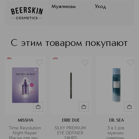
Новая линия состоит из натуральных
шампуней, бальзамов для волос и
Мужчинам
Уход
гелей. Все продукты производятся в
Сербии из европейского
сертифицированного сырья.
«Бирскин» ― это отличный выбор
для тех, кто ценит качество
С этим товаром покупают
продукта по хорошей цене.
Подробнее
-38%
-40%
MISSHA
ERRE DUE
DR. SEA
Time Revolution 
SILKY PREMIUM 
3 в 1 для 
Night Repair 
EYE DEFINER 
мужчин: 
Маска для лица 
24HRS 
шампунь, 