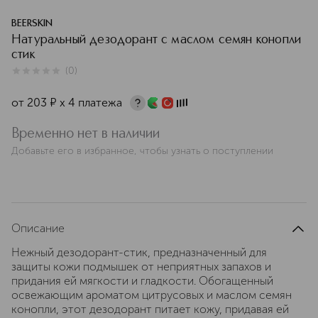
BEERSKIN
Натуральный дезодорант с маслом семян конопли
стик
(
0
)
0
из
5
0
от
203
¤
х 4 платежа
Временно нет в наличии
Добавьте его в избранное, чтобы узнать о поступлении
Описание
Нежный дезодорант-стик, предназначенный для
защиты кожи подмышек от неприятных запахов и
придания ей мягкости и гладкости. Обогащенный
освежающим ароматом цитрусовых и маслом семян
конопли, этот дезодорант питает кожу, придавая ей