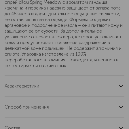
спрей bilou Spring Meadow с ароматом ландыша,
жасмина и персика надежно защищает от запаха пота
до 48 часов и дарит длительное ощущение свежести,
не оставляя пятен на одежде. Формула содержит
аргановое и подсолнечное масла – они питают кожу и
защищают ее от сухости. За дополнительное
увлажнение отвечает алоэ вера, которое успокаивает
кожу и предупреждает появление раздражений в
деликатной зоне подмышек. Не содержит алюминия и
спирта. Упаковка изготовлена из 100%
переработанного алюминия. Подходит для веганов и
не тестируется на животных.
Характеристики
область применения
подмышки
текстура
спрей-формат
Способ применения
тип кожи
для всех типов
Перед использованием энергично встряхните баллон.
артикул
BIL30255
Держите его вертикально и распылите средство на
Состав
подмышки с расстояния 15 см. Дайте дезодоранту