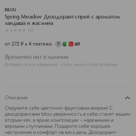
BILOU
Spring Meadow Дезодорант-спрей с ароматом
ландыша и жасмина
(
0
)
0
из
5
0
от
272
¤
х 4 платежа
Временно нет в наличии
Добавьте его в избранное, чтобы узнать о поступлении
Описание
Окружите себя цветочно-фруктовым вихрем! С
дезодорантами bilou уверенность в себе станет вашим
вторым «я», а яркие композиции – надежными и
верными спутниками. Подарите себе хорошее
настроение и комфорт на весь день. Дезодорант-