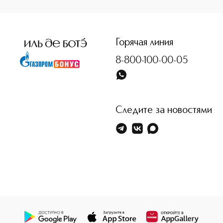
<p class="MsoNormal"><span style="font-size: 12.0pt; lin
Горячая линия
8-800-100-00-05
Следите за новостями