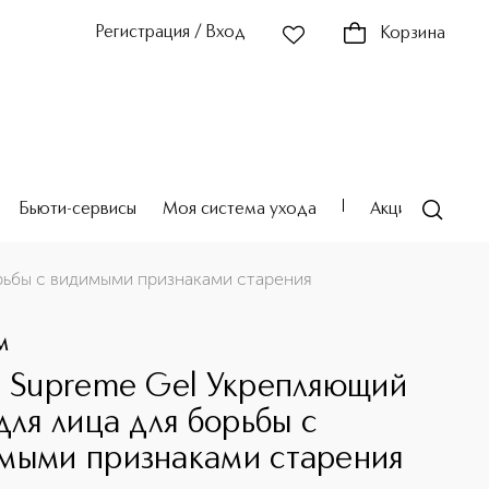
Регистрация / Вход
Корзина
Бьюти-сервисы
Моя система ухода
Акции
Театр
орьбы с видимыми признаками старения
M
e Supreme Gel Укрепляющий
 для лица для борьбы с
мыми признаками старения