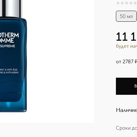
0
из
5
0
50 мл
11 
будет н
от
2787
В
Наличие
Сроки до