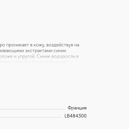
о проникает в кожу, воздействуя на
ливающими экстрактами синих
оложе и упругой. Синие водоросли в
роводоросли, богатые белками,
ощными свойствами. Основные
ллагена и помощь в разглаживании
 выработку ГАГ (гликозаминогликанов)
егкая гелевая текстура легко
.
Франция
LB484300