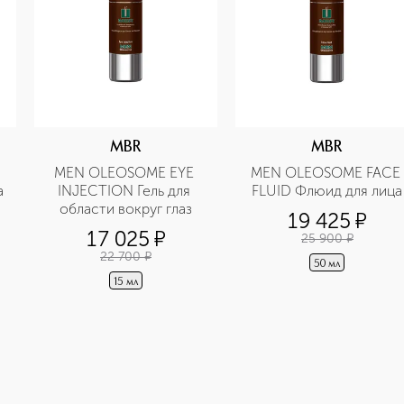
MBR
MBR
MEN OLEOSOME EYE 
MEN OLEOSOME FACE 
 
INJECTION Гель для 
FLUID Флюид для лица
области вокруг глаз
19 425
¤
17 025
¤
25 900
¤
22 700
¤
50 мл
15 мл