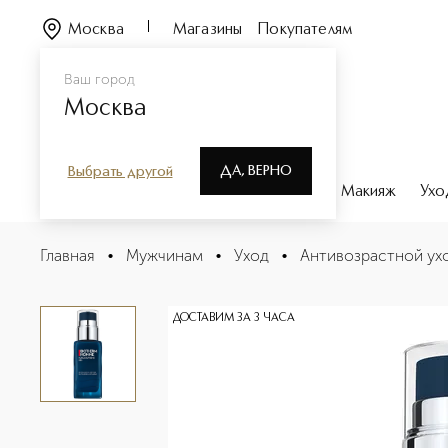
Москва
Магазины
Покупателям
Ваш город
Москва
ДА, ВЕРНО
Выбрать другой
Каталог
Бренды
Парфюмерия
Макияж
Ухо
Force Supreme Gel Укрепляющий гель для лица для бо
Главная
•
Мужчинам
•
Уход
•
Антивозрастной ух
Описание
Характеристики
ДОСТАВИМ ЗА 3 ЧАСА