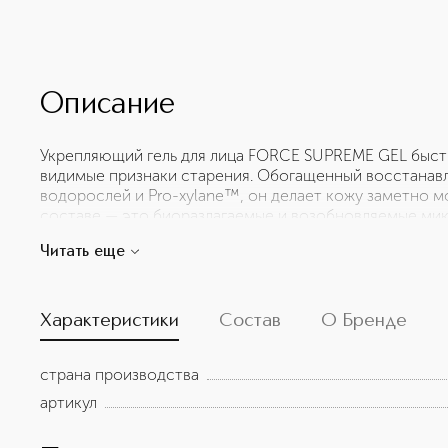
Описание
Укрепляющий гель для лица FORCE SUPREME GEL быстр
видимые признаки старения. Обогащенный восстанав
водорослей и Pro-xylane™, он делает кожу заметно м
составе — это биоразлагаемые и возобновляемые мик
аминокислотами и витаминами, которые обладают м
Читать еще
преимущества включают в себя: повышение уровня ко
морщин. Укрепляющая молекула Pro-xylane™ повышает
для более увлажненной и упругой кожи. Освежающая л
впитывается, не оставляя ощущения липкости на коже
Характеристики
Состав
О Бренде
страна производства
артикул