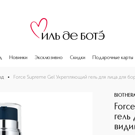
д
Новинки
Эксклюзивно
Скидки
Подарочные карты
рьбы с видимыми признаками старения
од
•
Force Supreme Gel Укрепляющий гель для лица для б
BIOTHER
Forc
гель
види