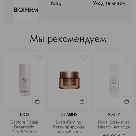
уникальный компонент — экстракт
Уход
Уход за лицом
термального планктона. Сегодня
этот ингредиент запатентован и
остаётся основой всех формул. Он
укрепляет защитные функции
кожного покрова, способствует её
Мы рекомендуем
восстановлению, придаёт
ощущение комфорта даже самой
чувствительной коже.
Подробнее
DIOR
CLARINS
SISLEY
Capture Totale 
Extra-Firming 
Floral Spray Mist 
Dreamskin 
Регенерирующий
Цветочная вода
Care&Perfect 
 ночной крем 