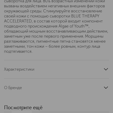
сыворотка для лица. 80% возрастных изменений кожи
вызваны воздействием негативных внешних факторов
окружающей среды. Стимулируйте восстановление
своей кожи с помощью сыворотки BLUE THERAPY
ACCELERATED, в состав которой входит компонент
подводного происхождения Algae of Youth™,
обладающий мощным восстанавливающим действием,
заметным уже после первого применения. Морщины
разглаживаются, пигментные пятна становятся менее
заметными, тон кожи – более ровным, контур лица
подтягивается.
Характеристики
артикул
L8993700
О Бренде
BIOTHERM (биотерм) — бренд с
интересной историей, которая
началась в 1952 году: тогда
Посмотрите ещё
французские биологи открыли