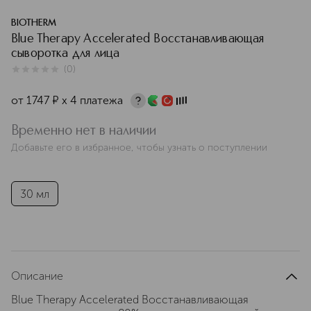
BIOTHERM
Blue Therapy Accelerated Восстанавливающая
сыворотка для лица
(
0
)
0
из
5
0
от
1747
¤
х 4 платежа
Временно нет в наличии
Добавьте его в избранное, чтобы узнать о поступлении
30 мл
Описание
Blue Therapy Accelerated Восстанавливающая