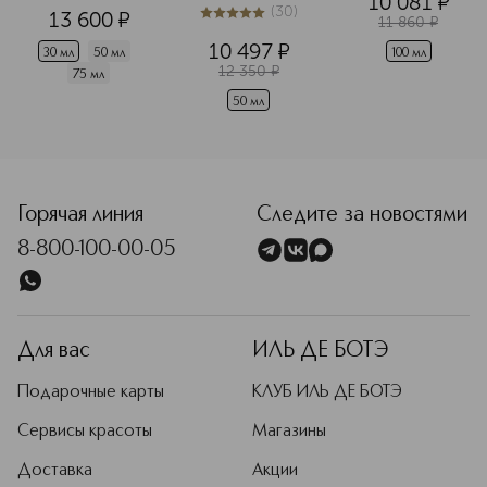
10 081
¤
Омолаживающий
для лица для 
(
30
)
13 600
¤
любого типа 
5
из
5
30
11 860
¤
совершенствующий
кожи
10 497
¤
 флюид для 
30 мл
50 мл
100 мл
12 350
¤
лица
75 мл
50 мл
Горячая линия
Следите за новостями
8-800-100-00-05
Для вас
ИЛЬ ДЕ БОТЭ
Подарочные карты
КЛУБ ИЛЬ ДЕ БОТЭ
Сервисы красоты
Магазины
Доставка
Акции