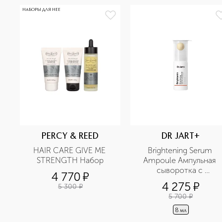
НАБОРЫ ДЛЯ НЕЕ
PERCY & REED
DR JART+
HAIR CARE GIVE ME 
Brightening Serum 
STRENGTH Набор
Ampoule Ампульная 
сыворотка с 
4 770
¤
ниацинамидом и 
4 275
¤
5 300
¤
витамином С
5 700
¤
8 мл