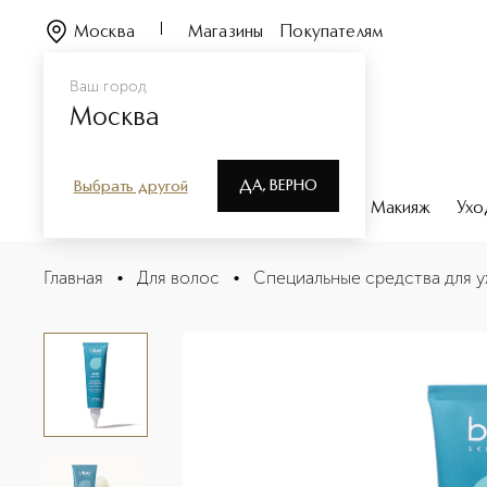
Москва
Магазины
Покупателям
Ваш город
Москва
ДА, ВЕРНО
Выбрать другой
Каталог
Бренды
Парфюмерия
Макияж
Ухо
XERO NACRE Керато-регулирующий смягчающий уход д
Главная
•
Для волос
•
Специальные средства для у
Описание
Характеристики