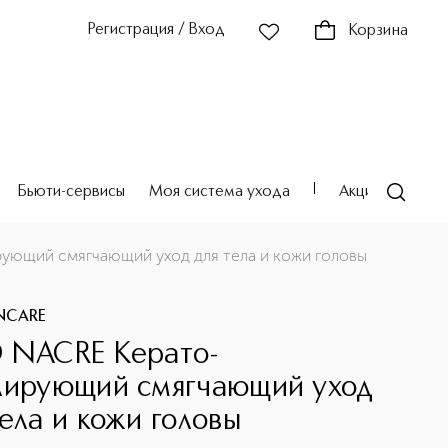
Регистрация / Вход
Корзина
Бьюти-сервисы
Моя система ухода
Акции
Театр
ующий смягчающий уход для тела и кожи головы
INCARE
 NACRE Керато-
лирующий смягчающий уход
тела и кожи головы