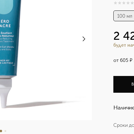
0
из
5
0
100 мл
2 4
будет н
от
605
¤
В
Наличие
Сроки до