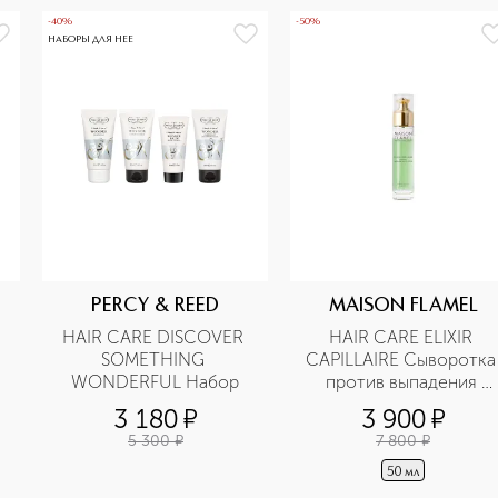
-40%
-50%
НАБОРЫ ДЛЯ НЕЕ
PERCY & REED
MAISON FLAMEL
HAIR CARE DISCOVER 
HAIR CARE ELIXIR 
SOMETHING 
CAPILLAIRE Сыворотка 
WONDERFUL Набор
против выпадения 
волос и стимулятор 
3 180
¤
3 900
¤
роста
5 300
¤
7 800
¤
50 мл