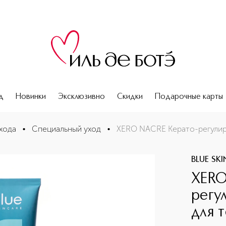
д
Новинки
Эксклюзивно
Скидки
Подарочные карты
ля тела и кожи головы
хода
•
Специальный уход
•
XERO NACRE Керато-регулир
BLUE SK
XERO
регу
для 