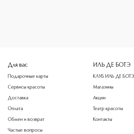
e-height: 107%; color: #00b0f0;">XERO NACRE Керато-регул
Для вас
ИЛЬ ДЕ БОТЭ
Подарочные карты
КЛУБ ИЛЬ ДЕ БОТ
Сервисы красоты
Магазины
Доставка
Акции
Оплата
Театр красоты
Обмен и возврат
Контакты
Частые вопросы