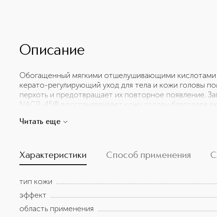
Описание
Обогащенный мягкими отшелушивающими кислотами 
керато-регулирующий уход для тела и кожи головы по
перхоть и предотвращает их повторное появление. З
NACR-45® восстанавливает кожу головы благодаря в
перламутру. А коллоидная овсянка уменьшается ощуще
Читать еще
покраснения уменьшаются, кожа чувствует себя ком
ингредиент Blue Skincare, NACRE ACTIVE-NACR-45® , 
перламутра. Научно доказанная эффективность: • 
СТАНОВИТСЯ БОЛЕЕ УПРУГОЙ. • Укрепление кожного 
Характеристики
Способ применения
С
сияния цвета лица. • Восстановление поврежденного 
дисфункциональной кожи.
тип кожи
эффект
область применения