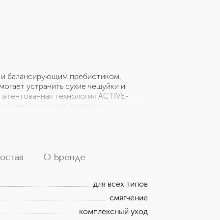
и балансирующим пребиотиком,
могает устранить сухие чешуйки и
апатентованная технология ACTIVE-
ходящему в состав активному
ние зуда. Как результат, шелушения и
фортно. Многофункциональный активный
является эксклюзивным, и состоит из
С NACRE ACTIVE-NACR-45® КОЖА
барьера нормальной кожи и улучшение
остав
О Бренде
кожного барьера сухой и
для всех типов
смягчение
комплексный уход