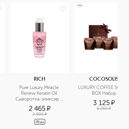
-50%
RICH
COCOSOLIS
Pure Luxury Miracle 
LUXURY COFFEE SCRUB
Renew Keratin Oil 
BOX Набор
Сыворотка-эликсир с 
3 125
¤
кератином Чудесное 
2 465
¤
6 250
¤
возрождение
2 900
¤
70 мл