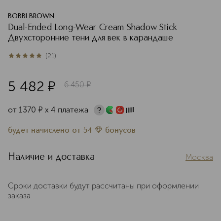
BOBBI BROWN
Dual-Ended Long-Wear Cream Shadow Stick
Двухсторонние тени для век в карандаше
(
21
)
5
из
5
21
5 482
¤
6 450
¤
от
1370
¤
х 4 платежа
будет начислено
от
54
бонусов
Наличие и доставка
Москва
Сроки доставки будут рассчитаны при оформлении
заказа