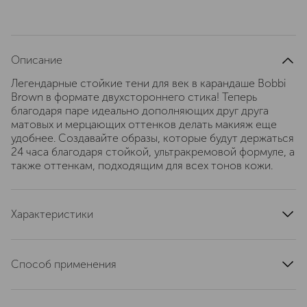
Описание
Легендарные стойкие тени для век в карандаше Bobbi
Brown в формате двухстороннего стика! Теперь
благодаря паре идеально дополняющих друг друга
матовых и мерцающих оттенков делать макияж еще
удобнее. Создавайте образы, которые будут держаться
24 часа благодаря стойкой, ультракремовой формуле, а
также оттенкам, подходящим для всех тонов кожи.
Характеристики
тип кожи
для всех типов
область применения
глаза
Способ применения
тип продукта
тени
Проведите матовым оттенком по веку и линии роста
артикул
H6DK010000
ресниц, а затем растушуйте. Нанесите мерцающий