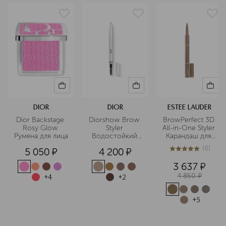
(Ci 77742); Ultramarines (Ci 77007); Blue 1 Lake (Ci 42090);
Yellow 5 Lake (Ci 19140)]
DIOR
DIOR
ESTEE LAUDER
Dior Backstage 
Diorshow Brow 
BrowPerfect 3D 
Rosy Glow 
Styler 
All-in-One Styler 
Румяна для лица
Водостойкий 
Карандаш для 
карандаш для 
бровей
(
6
)
5 050
¤
4 200
¤
бровей
4.9
из
5
6
3 637
¤
4 850
¤
+
4
+
2
+
5