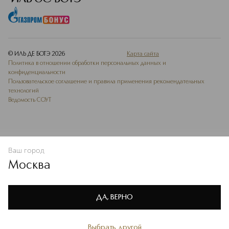
© ИЛЬ ДЕ БОТЭ
2026
Карта сайта
Политика в отношении обработки персональных данных и
конфиденциальности
Пользовательское соглашение и правила применения рекомендательных
технологий
Ведомость СОУТ
Ваш город
В КОРЗИНУ
КУПИТЬ СЕЙЧАС
Москва
Мы используем cookie-файлы и сервисы веб-аналитики. Они
необходимы для улучшения работы сайта. Подробнее –
OK
в
Политике конфиденциальности
ДА, ВЕРНО
Выбрать другой