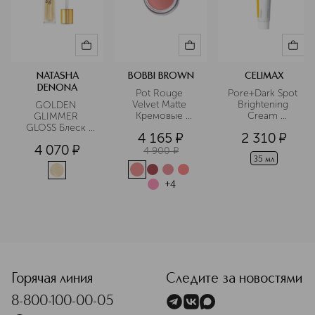
NATASHA
BOBBI BROWN
CELIMAX
DENONA
Pot Rouge 
Pore+Dark Spot 
Velvet Matte 
Brightening 
GOLDEN 
Кремовые 
Cream 
GLIMMER 
румяна для лица
Солнцезащитный
GLOSS Блеск 
4 165
¤
2 310
¤
 осветляющий 
для губ
4 070
¤
крем SPF 50+
4 900
¤
35 мл
+
4
<p class="MsoNormal"><span style="font-size: 12.0pt; line
Горячая линия
Следите за новостями
8-800-100-00-05