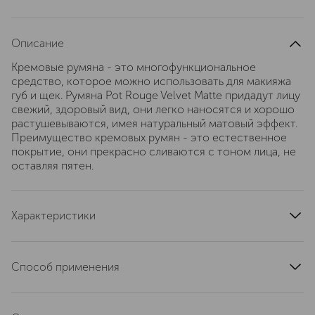
Описание
Кремовые румяна - это многофункциональное
средство, которое можно использовать для макияжа
губ и щек. Румяна Pot Rouge Velvet Matte придадут лицу
свежий, здоровый вид, они легко наносятся и хорошо
растушевываются, имея натуральный матовый эффект.
Преимущество кремовых румян - это естественное
покрытие, они прекрасно сливаются с тоном лица, не
оставляя пятен.
Характеристики
область применения
лицо
тип кожи
для всех типов
Способ применения
тип продукта
румяна
Нанесите на лицо или губы пальцами или с помощью
артикул
H2BM010000
кисти. Средство можно растушевывать или, наоборот,