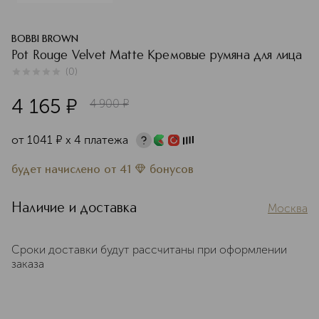
BOBBI BROWN
Pot Rouge Velvet Matte Кремовые румяна для лица
(
0
)
0
из
5
0
4 165
¤
4 900
¤
от
1041
¤
х 4 платежа
будет начислено
от
41
бонусов
Наличие и доставка
Москва
Сроки доставки будут рассчитаны при оформлении
заказа