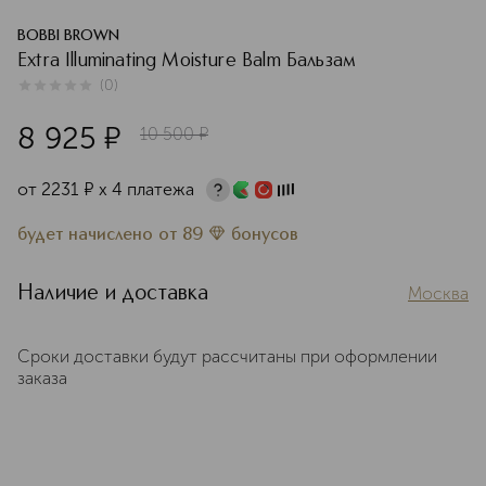
BOBBI BROWN
Extra Illuminating Moisture Balm Бальзам
(
0
)
0
из
5
0
8 925
¤
10 500
¤
от
2231
¤
х 4 платежа
будет начислено
от
89
бонусов
Наличие и доставка
Москва
Сроки доставки будут рассчитаны при оформлении
заказа