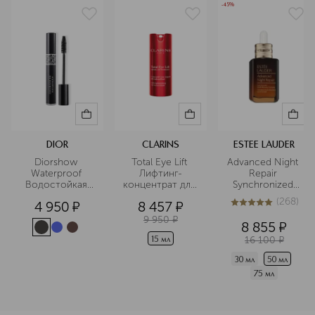
естественный и красивый макияж
Sorbitan Stearate , Peg-40 Stearate , Butylene Glycol ,
-45%
становится легкой задачей. Bobbi
Dicetyl Phosphate , Ceteth-10 Phosphate , Xanthan Gum ,
Brown помогает создавать красоту,
Lecithin , Polysorbate 60 , Propylene Glycol Stearate ,
отказываясь от стереотипов.
Polysorbate 20 , Sorbitan Laurate , Linalool , Geraniol ,
Citronellol , Limonene , Citral , Tin Oxide , Propylene
Подробнее
Glycol Laurate , Coffea Arabica (Coffee) Seed Extract ,
Ethylhexylglycerin , Pentaerythrityl Tetra-Di-T-Butyl
Hydroxyhydrocinnamate , Tetrasodium Edta ,
Phenoxyethanol , Potassium Sorbate , [+/- Mica , Titanium
Dioxide (Ci 77891) , Carmine (Ci 75470) , Iron Oxides (Ci
77499) , Iron Oxides (Ci 77492) , Iron Oxides (Ci 77491)]
DIOR
CLARINS
ESTEE LAUDER
Diorshow 
Total Eye Lift 
Advanced Night 
Waterproof 
Лифтинг-
Repair 
Водостойкая 
концентрат для 
Synchronized 
тушь
кожи вокруг 
Multi-Recovery 
(
268
)
4 950
¤
8 457
¤
глаз с 
Complex 
5
из
5
268
восстанавливающим
Мультифункционал
9 950
¤
8 855
¤
 действием 
16 100
¤
восстанавливающа
15 мл
 сыворотка
30 мл
50 мл
75 мл