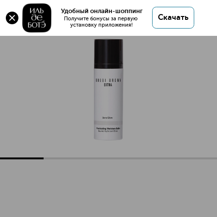
Оригинал 💯 Extra Illuminating Moisture Balm
Удобный онлайн-шоппинг
Скачать
Бальзам купить в интернет магазине ИЛЬ ДЕ
Получите бонусы за первую 
установку приложения!
БОТЭ с доставкой.
Extra Illuminating Moisture Balm Бальзам
Описание
Характеристики