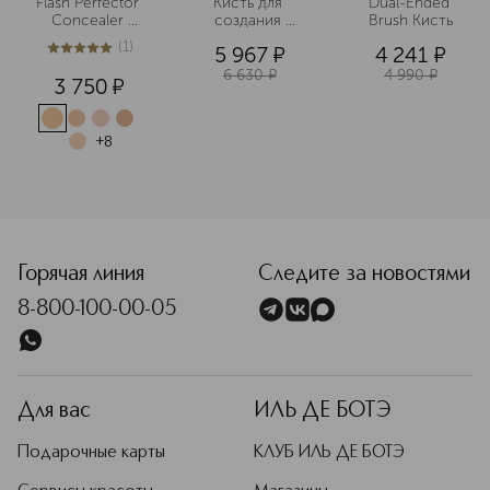
Flash Perfector 
Кисть для 
Dual-Ended 
Concealer 
создания 
Brush Кисть
Водостойкий 
дымчатых глаз
(
1
)
5 967
¤
4 241
¤
корректор для 
5
из
5
1
лица и тела
6 630
¤
4 990
¤
3 750
¤
+
8
<p class="MsoNormal"><span style="font-size: 12.0pt; line
Горячая линия
Следите за новостями
8-800-100-00-05
Для вас
ИЛЬ ДЕ БОТЭ
Подарочные карты
КЛУБ ИЛЬ ДЕ БОТЭ