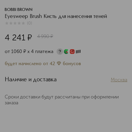
BOBBI BROWN
Eyesweep Brush Кисть для нанесения теней
(
0
)
0
из
5
0
4 241
¤
4 990
¤
от
1060
¤
х 4 платежа
будет начислено
от
42
бонусов
Наличие и доставка
Москва
Сроки доставки будут рассчитаны при оформлении
заказа