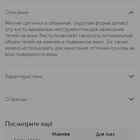
Описание
Мягкие щетинки и объемная, округлая форма делают
эту кисть идеальным инструментом для нанесения
теней на веки. Кисть позволяет наносить оптимальный
объем теней на нижнее и подвижное веко. Ее также
можно использовать для нанесения оттенка-основы на
всю поверхность века.
Характеристики
тип продукта
кисть
артикул
E59W010003
О Бренде
Женская красота многолика и может
проявляться по-разному. Это —
одно из важных слагаемых
Посмотрите ещё
философии бренда Бобби Браун.
Больше оттенков тональных
Макияж
Для глаз