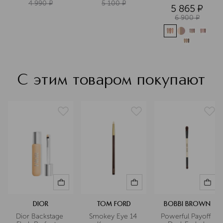
4 990
¤
5 100
¤
5 865
¤
6 900
¤
С этим товаром покупают
DIOR
TOM FORD
BOBBI BROWN
Dior Backstage 
Smokey Eye 14 
Powerful Payoff 