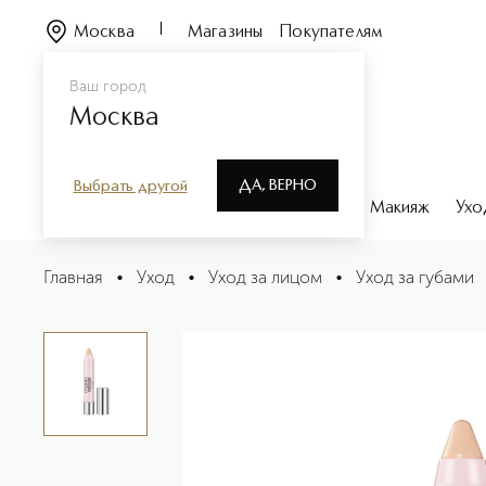
Москва
Магазины
Покупателям
Ваш город
Москва
ДА, ВЕРНО
Выбрать другой
Каталог
Бренды
Парфюмерия
Макияж
Ухо
Baume De Rose Бальзам для губ в стике
Главная
•
Уход
•
Уход за лицом
•
Уход за губами
Описание
Характеристики