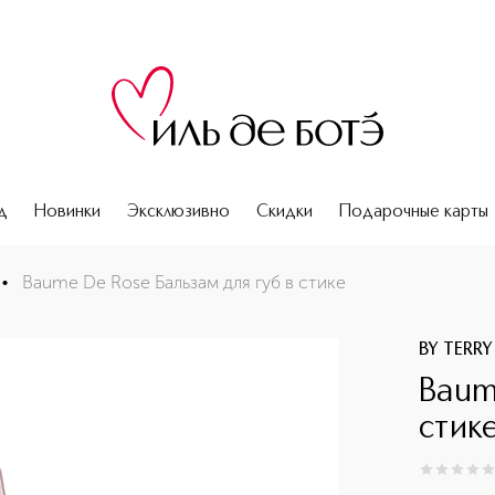
д
Новинки
Эксклюзивно
Скидки
Подарочные карты
•
Baume De Rose Бальзам для губ в стике
BY TERRY
Baum
стик
0
из
5
0