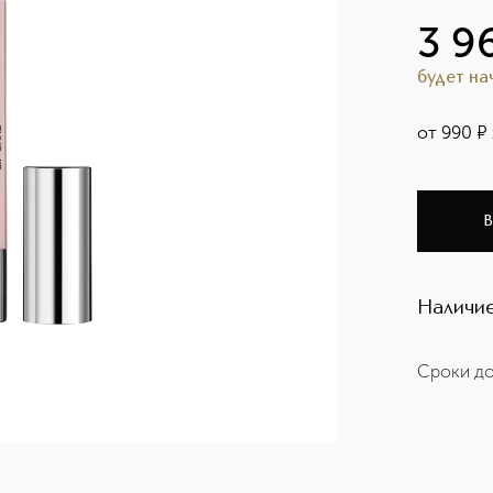
3 9
будет н
от
990
¤
В
Наличие
Сроки до