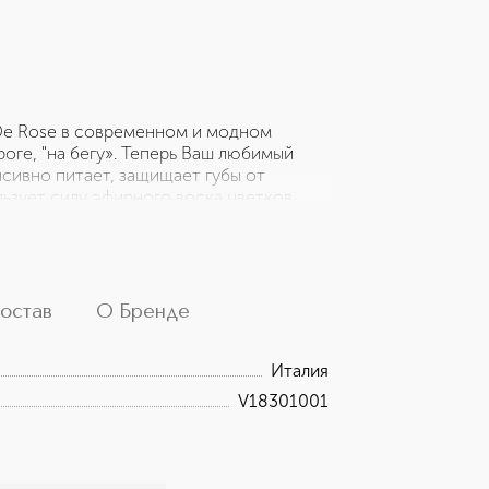
De Rose в современном и модном
роге, "на бегу». Теперь Ваш любимый
нсивно питает, защищает губы от
льзует силу эфирного воска цветков
авшиеся губы. Прекрасная основа под
естве основы под макияж губ. Для
ее интенсивного ухода нанесите на
остав
О Бренде
Италия
V18301001