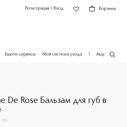
Регистрация / Вход
Корзина
Бьюти-сервисы
Моя система ухода
Акции
Театр
e De Rose Бальзам для губ в
е
(
0
)