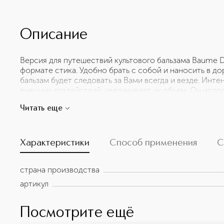
Описание
Версия для путешествий культового бальзама Baume 
формате стика. Удобно брать с собой и наносить в до
бальзам будет следовать за Вами всегда и везде. Инте
внешних воздействий, увеличивает их объем. Он испо
розы, чтобы успокоить и восстановить сухие потреск
Читать еще
макияж губ. Используйте отдельно или нанесите в кач
глянцевого эффекта нанесите поверх помады. Для бол
губы и оставьте на ночь.
Характеристики
Способ применения
С
страна производства
артикул
Посмотрите ещё