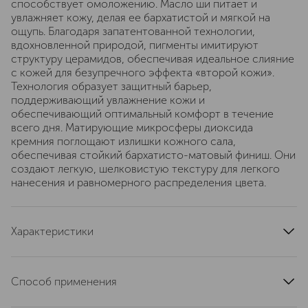
способствует омоложению. Масло ши питает и
увлажняет кожу, делая ее бархатистой и мягкой на
ощупь. Благодаря запатентованной технологии,
вдохновленной природой, пигменты имитируют
структуру церамидов, обеспечивая идеальное слияние
с кожей для безупречного эффекта «второй кожи».
Технология образует защитный барьер,
поддерживающий увлажнение кожи и
обеспечивающий оптимальный комфорт в течение
всего дня. Матирующие микросферы диоксида
кремния поглощают излишки кожного сала,
обеспечивая стойкий бархатисто-матовый финиш. Они
создают легкую, шелковистую текстуру для легкого
нанесения и равномерного распределения цвета.
Характеристики
страна производства
Италия
тип продукта
пудра
Способ применения
эффект
интенсивный загар
Нанесите на выступающие части дица (скулы,