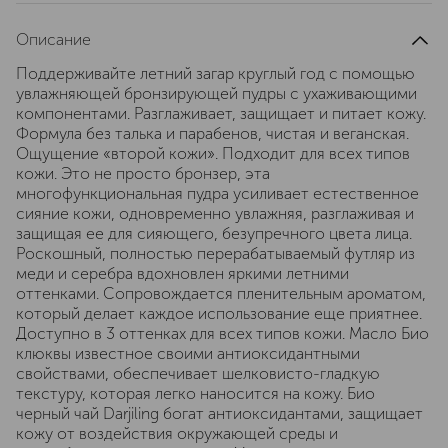
Описание
Поддерживайте летний загар круглый год с помощью
увлажняющей бронзирующей пудры с ухаживающими
компонентами. Разглаживает, защищает и питает кожу.
Формула без талька и парабенов, чистая и веганская.
Ощущение «второй кожи». Подходит для всех типов
кожи. Это не просто бронзер, эта
многофункциональная пудра усиливает естественное
сияние кожи, одновременно увлажняя, разглаживая и
защищая ее для сияющего, безупречного цвета лица.
Роскошный, полностью перерабатываемый футляр из
меди и серебра вдохновлен яркими летними
оттенками. Сопровождается пленительным ароматом,
который делает каждое использование еще приятнее.
Доступно в 3 оттенках для всех типов кожи. Масло Био
клюквы известное своими антиоксидантными
свойствами, обеспечивает шелковисто-гладкую
текстуру, которая легко наносится на кожу. Био
черный чай Darjiling богат антиоксидантами, защищает
кожу от воздействия окружающей среды и