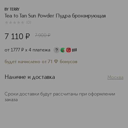
BY TERRY
Tea to Tan Sun Powder Пудра бронзирующая
(
0
)
0
из
5
0
7 110
¤
7 900
¤
от
1777
¤
х 4 платежа
будет начислено
от
71
бонусов
Наличие и доставка
Москва
Сроки доставки будут рассчитаны при оформлении
заказа