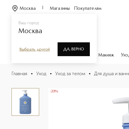
Москва
Магазины
Покупателям
Ваш город
Москва
ДА, ВЕРНО
Выбрать другой
Каталог
Бренды
Парфюмерия
Макияж
Ухо
Гель для умывания лица и тела для сухой и чувствител
Главная
•
Уход
•
Уход за телом
•
Для душа и ванн
Описание
Характеристики
-20%