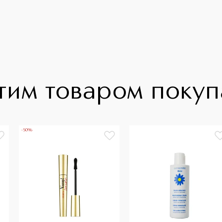
тим товаром поку
-50%