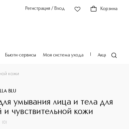
Регистрация / Вход
Корзина
Бьюти-сервисы
Моя система ухода
Акции
Театр
ьной кожи
LA BLU
 для умывания лица и тела для
й и чувствительной кожи
(
0
)