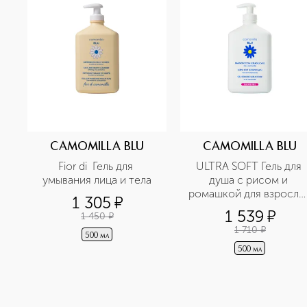
CAMOMILLA BLU
CAMOMILLA BLU
Fior di  Гель для 
ULTRA SOFT Гель для 
умывания лица и тела
душа с рисом и 
ромашкой для взрослых
1 305
¤
и детей 0+ 
1 539
¤
1 450
¤
1 710
¤
500 мл
500 мл