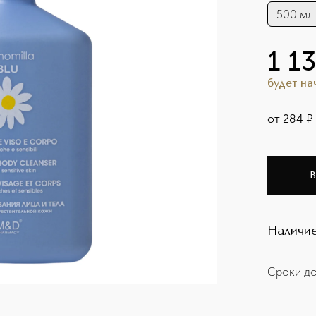
500 мл
1 1
будет н
от
284
¤
В
Наличие
Сроки до