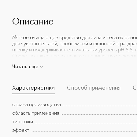
Описание
Мягкое очищающее средство для лица и тела на осно
для чувствительной, проблемной и склонной к раздр
пленку и поддерживает оптимальный уровень pH 5,5,
Средство также предотвращает повышенную секреци
кожу благодаря содержанию мочевины. В его состав 
Читать еще
ромашки, известный своими успокаивающими свойств
подростков старше 12 лет для ежедневного использов
Характеристики
Способ применения
С
страна производства
область применения
тип кожи
эффект