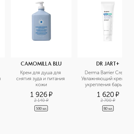
CAMOMILLA BLU
DR JART+
Крем для душа для 
Derma Barrier Cream 
 
снятия зуда и питания 
Увлажняющий крем для 
кожи
укрепления барьера 
кожи с пантенолом
1 926
¤
1 620
¤
2 140
¤
2 700
¤
500 мл
80 мл