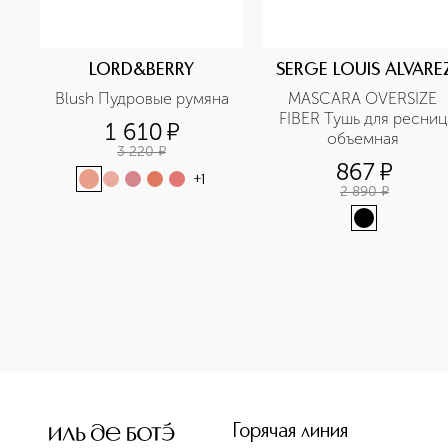
LORD&BERRY
SERGE LOUIS ALVARE
Blush Пудровые румяна
MASCARA OVERSIZE 
FIBER Тушь для ресниц 
1 610
¤
объемная 
3 220
¤
867
¤
+
1
2 890
¤
<p class="MsoNormal"><span style="font-size: 12.0pt; line
Горячая линия