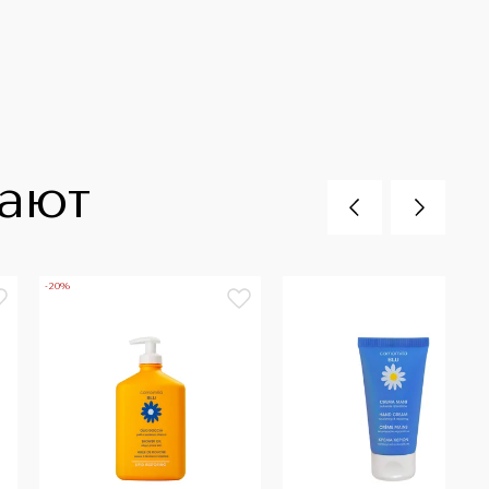
пают
-20%