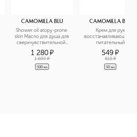
CAMOMILLA BLU
CAMOMILLA BLU
Shower oil atopy-prone 
 Крем для рук 
skin Масло для душа для 
восстанавливающий и 
сверхчувствительной, 
питательный
атопичной кожи 
1 280
¤
549
¤
1 600
¤
610
¤
500 мл
50 мл
ела для сухой и чувствительной кожи приобретайте в нашем 