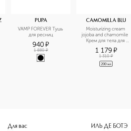
Z
PUPA
CAMOMILLA BLU
VAMP FOREVER Тушь 
Moisturizing cream 
для ресниц
jojoba and chamomile  
Крем для тела для 
940
¤
чувствительной кожи 
1 179
¤
1 880
¤
для взрослых и детей 
1 310
¤
0+ 
200 мл
-height: 107%; color: #00b0f0;">Гель для умывания лица и т
Для вас
ИЛЬ ДЕ БОТЭ