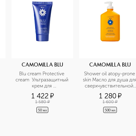
CAMOMILLA BLU
CAMOMILLA BLU
Blu cream Protective 
Shower oil atopy-prone 
cream  Ультразащитный 
skin Масло для душа для
 
крем для 
сверхчувствительной, 
чувствительной кожи с 
атопичной кожи 
1 422
¤
1 280
¤
азуленом, маслом 
1 580
¤
1 600
¤
жожоба 
50 мл
500 мл