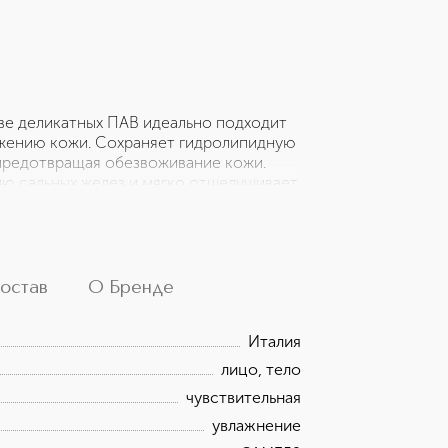
ве деликатных ПАВ идеально подходит
ажению кожи. Сохраняет гидролипидную
 предотвращая обезвоживание кожи.
ю сальных желез и мягко отшелушивает
входит ферментированный экстракт
ами. Подходит для взрослых и
ания.
остав
О Бренде
Италия
лицо, тело
чувствительная
увлажнение