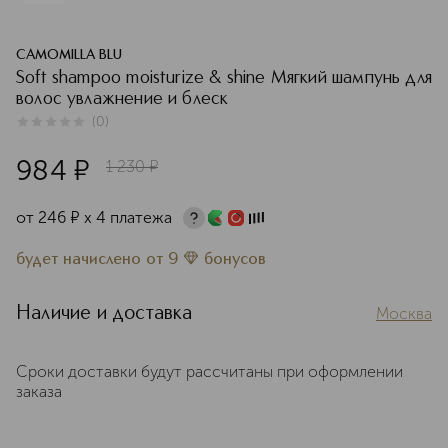
CAMOMILLA BLU
Soft shampoo moisturize & shine Мягкий шампунь для
волос увлажнение и блеск
(
0
)
0
из
5
0
984
¤
1 230
¤
от
246
¤
х 4 платежа
будет начислено
от
9
бонусов
Наличие и доставка
Москва
Сроки доставки будут рассчитаны при оформлении
заказа