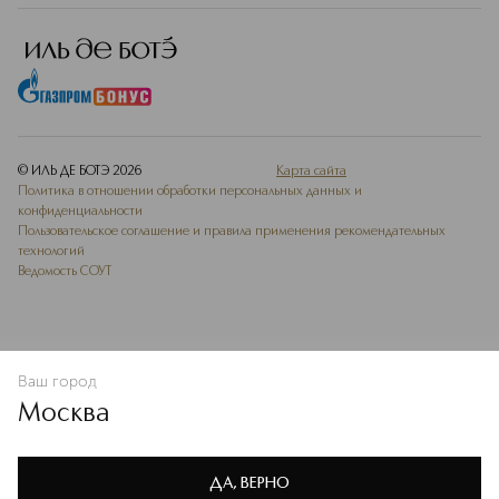
© ИЛЬ ДЕ БОТЭ
2026
Карта сайта
Политика в отношении обработки персональных данных и
конфиденциальности
Пользовательское соглашение и правила применения рекомендательных
технологий
Ведомость СОУТ
Ваш город
В КОРЗИНУ
КУПИТЬ СЕЙЧАС
Москва
Мы используем cookie-файлы и сервисы веб-аналитики. Они
необходимы для улучшения работы сайта. Подробнее –
OK
в
Политике конфиденциальности
ДА, ВЕРНО