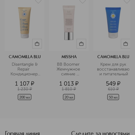
CAMOMILLA BLU
MISSHA
CAMOMILLA BLU
 Disentangle & 
BB Boomer 
 Крем для рук 
Repair  
Жемчужное 
восстанавливающ
Кондиционер 
сияние 
 и питательный
для волос 
праймер для 
1 107
¤
1 013
¤
549
¤
восстановление
лица в 
 и гладкость
дорожном 
1 230
¤
1 810
¤
610
¤
формате
200 мл
20 мл
50 мл
<p class="MsoNormal"><span style="font-size: 12.0pt; line
Горячая линия
Следите за новостями