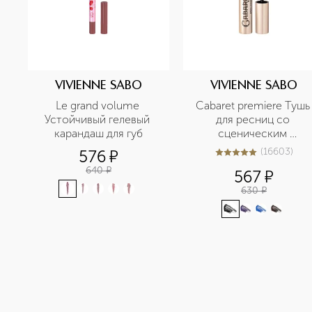
VIVIENNE SABO
VIVIENNE SABO
Le grand volume 
Cabaret premiere Тушь 
Устойчивый гелевый 
для ресниц со 
карандаш для губ
сценическим 
эффектом
(
16603
)
576
¤
5
из
5
16603
640
¤
567
¤
630
¤