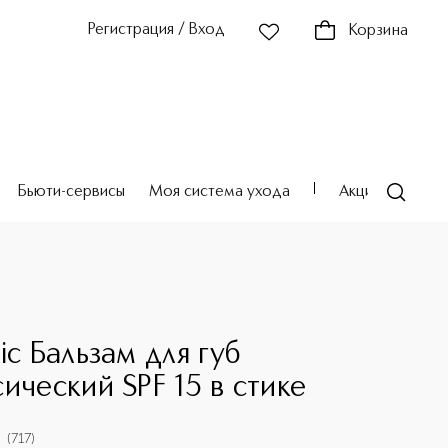
Регистрация / Вход
Корзина
Бьюти-сервисы
Моя система ухода
Акции
Театр
ic Бальзам для губ
сический SPF 15 в стике
(
717
)