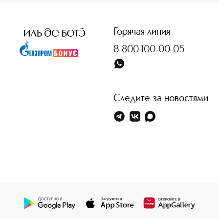
<p class="MsoNormal"><span style="font-size: 12.0pt; line
Горячая линия
8-800-100-00-05
Следите за новостями