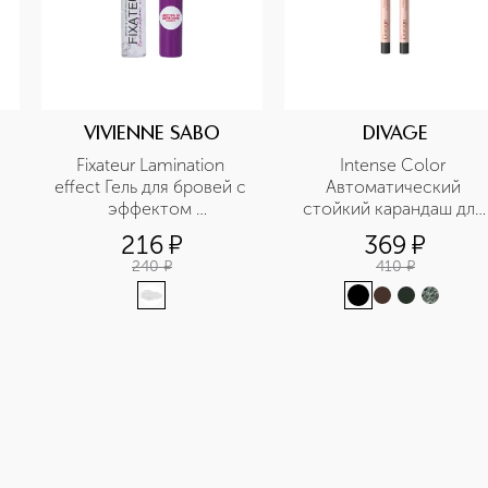
VIVIENNE SABO
DIVAGE
Fixateur Lamination 
Intense Color 
effect Гель для бровей с 
Автоматический 
эффектом 
стойкий карандаш для 
ламинирования
глаз
216
¤
369
¤
240
¤
410
¤