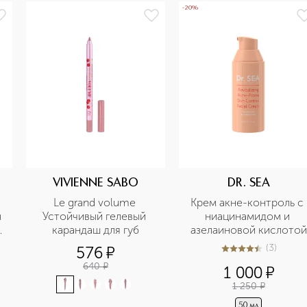
-20%
VIVIENNE SABO
DR. SEA
Le grand volume 
Крем акне-контроль с 
 
Устойчивый гелевый 
ниацинамидом и 
карандаш для губ
азелаиновой кислотой
(
3
)
576
¤
4.7
из
5
3
640
¤
1 000
¤
1 250
¤
50 мл