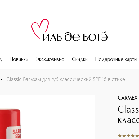
д
Новинки
Эксклюзивно
Скидки
Подарочные карты
•
Classic Бальзам для губ классический SPF 15 в стике
CARMEX
Class
клас
5
из
5
717