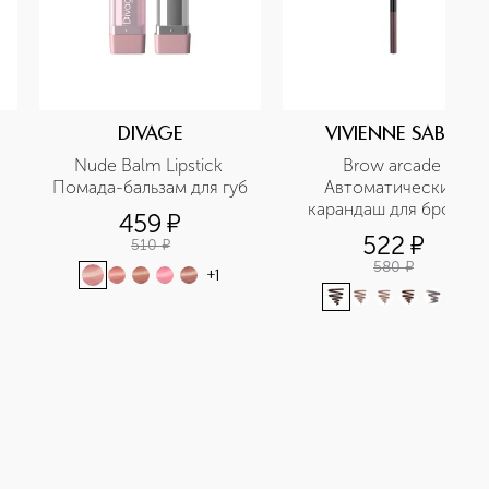
DIVAGE
VIVIENNE SABO
Nude Balm Lipstick 
Brow arcade 
Помада-бальзам для губ
Автоматический 
карандаш для бровей
459
¤
522
¤
510
¤
580
¤
+
1
+
1