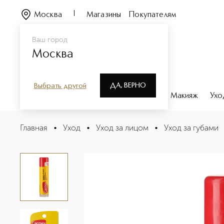
Москва
Магазины
Покупателям
Ваш город
Москва
ДА, ВЕРНО
Выбрать другой
Каталог
Бренды
Парфюмерия
Макияж
Ухо
Classic Бальзам для губ классический SPF 15 в стике
Главная
•
Уход
•
Уход за лицом
•
Уход за губами
Описание
Характеристики