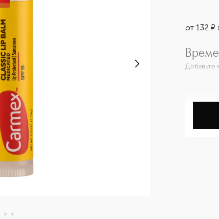
от
132
¤
Време
Добавьте 