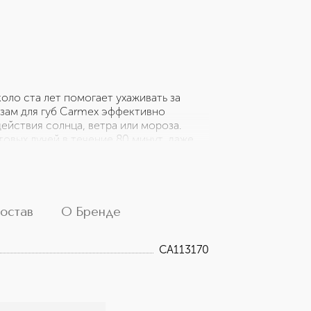
оло ста лет помогает ухаживать за
ьзам для губ Carmex эффективно
ействия солнца, ветра или мороза.
товых лучей в течение 80 минут, даже
 в составе бальзама интенсивно
Ланолин успокаивает и покрывает кожу
тере естественной влаги. Вазелин
ативного воздействия окружающей
овении с кожей, а ментол и камфора
остав
О Бренде
ен в формате стика 4,25 г.
CA113170