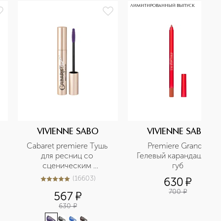
ЛИМИТИРОВАННЫЙ ВЫПУСК
VIVIENNE SABO
VIVIENNE SABO
Cabaret premiere Тушь 
Premiere Grande 
для ресниц со 
Гелевый карандаш для 
сценическим 
губ
эффектом
(
16603
)
630
¤
5
из
5
16603
700
¤
567
¤
630
¤