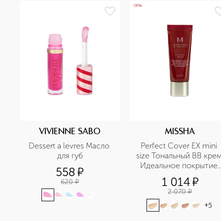
-51%
VIVIENNE SABO
MISSHA
Dessert a levres Масло 
Perfect Cover EX mini 
для губ
size Тональный BB крем
Идеальное покрытие 
558
¤
SPF42/PA+++ в 
1 014
¤
620
¤
дорожном формате
2 070
¤
+
5