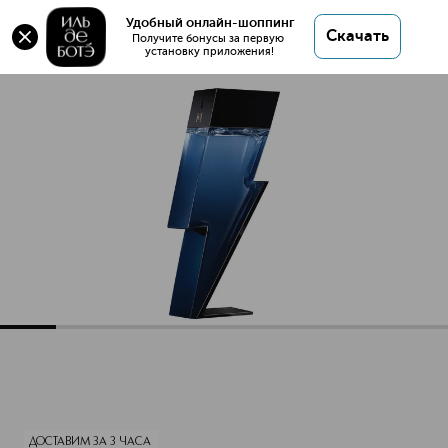
Оригинал 💯 BAD BOY COBALT Парфюмерная
Удобный онлайн-шоппинг
Скачать
вода купить в интернет магазине ИЛЬ ДЕ БОТЭ с
Получите бонусы за первую 
установку приложения!
доставкой.
BAD BOY COBALT Парфюмерная вода
Описание
Характеристики
ДОСТАВИМ ЗА 3 ЧАСА