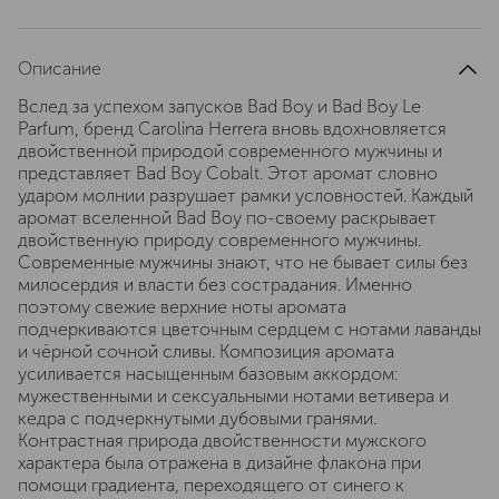
Описание
Вслед за успехом запусков Bad Boy и Bad Boy Le
Parfum, бренд Carolina Herrera вновь вдохновляется
двойственной природой современного мужчины и
представляет Bad Boy Cobalt. Этот аромат словно
ударом молнии разрушает рамки условностей. Каждый
аромат вселенной Bad Boy по-своему раскрывает
двойственную природу современного мужчины.
Современные мужчины знают, что не бывает силы без
милосердия и власти без сострадания. Именно
поэтому свежие верхние ноты аромата
подчеркиваются цветочным сердцем с нотами лаванды
и чёрной сочной сливы. Композиция аромата
усиливается насыщенным базовым аккордом:
мужественными и сексуальными нотами ветивера и
кедра с подчеркнутыми дубовыми гранями.
Контрастная природа двойственности мужского
характера была отражена в дизайне флакона при
помощи градиента, переходящего от синего к