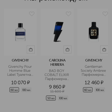
GIVENCHY
CAROLINA
GIVENCHY
HERRERA
Givenchy Pour 
Gentleman 
Homme Blue 
Society Ambree 
BAD BOY 
Label Туалетная 
Парфюмерная 
COBALT ELIXIR 
вода
вода
Парфюмерная 
10 070
¤
12 460
¤
вода
9 860
¤
60 мл
100 мл
60 мл
100 мл
11 600
¤
50 мл
100 мл