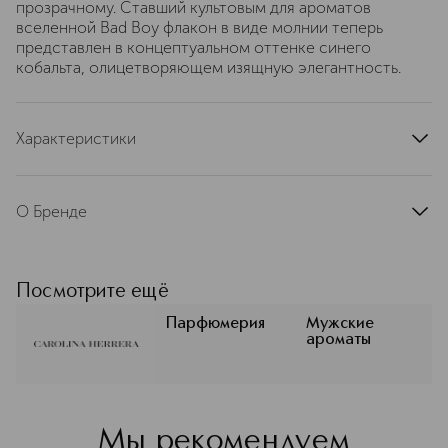
прозрачному. Ставший культовым для ароматов
вселенной Bad Boy флакон в виде молнии теперь
представлен в концептуальном оттенке синего
кобальта, олицетворяющем изящную элегантность.
Характеристики
страна производства
Испания
артикул
CH006645
О Бренде
Carolina Herrera (Каролина Херрера)
— один из самых узнаваемых домов
парфюмерии. В композициях бренда
Посмотрите ещё
нет перегруженности или
чрезмерной сладости,
Парфюмерия
Мужские
ароматы
присутствуют запоминающиеся
ноты бобов тонка, розы, миндаля,
какао, кожи.
Подробнее
Мы рекомендуем