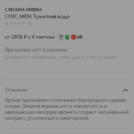
CAROLINA HERRERA
CHIC MEN Туалетная вода
(
0
)
0
из
5
0
от
2858
¤
х 4 платежа
Временно нет в наличии
Добавьте его в избранное, чтобы узнать о поступлении
Описание
Аромат вдохновлен сочетанием благородного дерева
и кожи. Энергия верхних нот и элегантность в
завершающих аккордах аромата создают неожиданный
контраст, утонченный и новаторский.