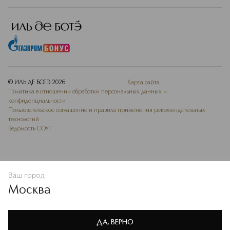
© ИЛЬ ДЕ БОТЭ
2026
Карта сайта
Политика в отношении обработки персональных данных и
конфиденциальности
Пользовательское соглашение и правила применения рекомендательных
технологий
Ведомость СОУТ
Ваш город
ДОБАВИТЬ В ИЗБРАННОЕ
Москва
Мы используем cookie-файлы и сервисы веб-аналитики. Они
необходимы для улучшения работы сайта. Подробнее –
OK
в
Политике конфиденциальности
ДА, ВЕРНО