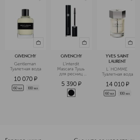
GIVENCHY
GIVENCHY
YVES SAINT
LAURENT
Gentleman 
L’interdit 
Туалетная вода
Mascara Тушь 
L`HOMME 
для ресниц 
Туалетная вода
10 070
¤
объем и 
5 390
¤
14 010
¤
удлинение
60 мл
100 мл
60 мл
100 мл
<p class="MsoNormal"><span style="font-size: 12.0pt; line