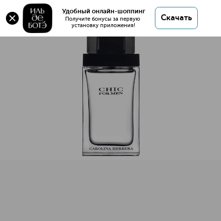
Оригинал 💯 CHIC MEN Туалетная вода купить в
Удобный онлайн-шоппинг
Скачать
интернет магазине ИЛЬ ДЕ БОТЭ с доставкой.
Получите бонусы за первую 
установку приложения!
CHIC MEN Туалетная вода
Описание
Характеристики