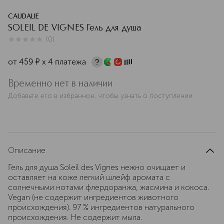
CAUDALIE
SOLEIL DE VIGNES Гель для душа
(
0
)
0
из
5
0
от
459
¤
х 4 платежа
Временно нет в наличии
Добавьте его в избранное, чтобы узнать о поступлении
Описание
Гель для душа Soleil des Vignes нежно очищает и
оставляет на коже легкий шлейф аромата с
солнечными нотами флердоранжа, жасмина и кокоса.
Vegan (не содержит ингредиентов животного
происхождения). 97 % ингредиентов натурального
происхождения. Не содержит мыла.