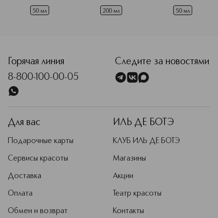
средств для ухода Caudalie
50 мл
200 мл
50 мл
Подробнее
Горячая линия
Следите за новостями
8-800-100-00-05
Для вас
ИЛЬ ДЕ БОТЭ
Подарочные карты
КЛУБ ИЛЬ ДЕ БОТЭ
Сервисы красоты
Магазины
Доставка
Акции
Оплата
Театр красоты
Обмен и возврат
Контакты