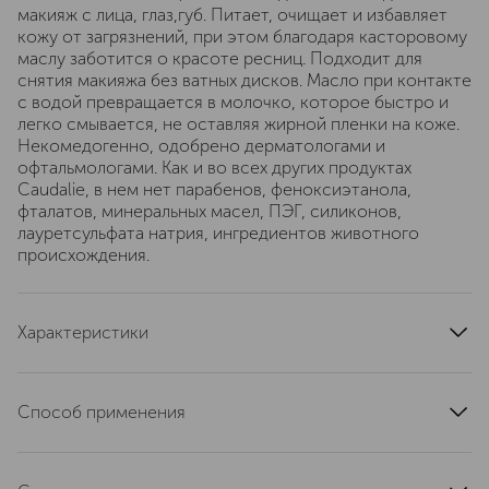
макияж с лица, глаз,губ. Питает, очищает и избавляет
кожу от загрязнений, при этом благодаря касторовому
маслу заботится о красоте ресниц. Подходит для
снятия макияжа без ватных дисков. Масло при контакте
с водой превращается в молочко, которое быстро и
легко смывается, не оставляя жирной пленки на коже.
Hекомедогенно, oдобрено дерматологами и
офтальмологами. Как и во всех других продуктах
Caudalie, в нем нет парабенов, феноксиэтанола,
фталатов, минеральных масел, ПЭГ, силиконов,
лауретсульфата натрия, ингредиентов животного
происхождения.
Характеристики
артикул
317C
Способ применения
Нанесите на ладонь 1 порцию масла для снятия
макияжа. Закройте глаза и нанесите масло на кожу