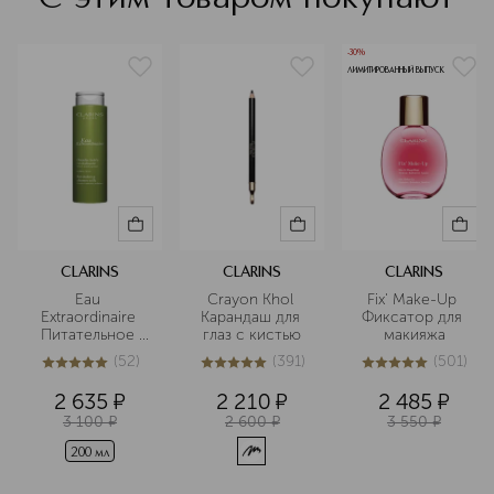
-30%
ЛИМИТИРОВАННЫЙ ВЫПУСК
CLARINS
CLARINS
CLARINS
Eau 
Crayon Khol 
Fix' Make-Up 
Extraordinaire 
Карандаш для 
Фиксатор для 
Питательное 
глаз с кистью
макияжа
молочко для 
(
52
)
(
391
)
(
501
)
душа
4.9
из
5
52
4.9
из
5
391
5
из
5
501
2 635
¤
2 210
¤
2 485
¤
3 100
¤
2 600
¤
3 550
¤
200 мл