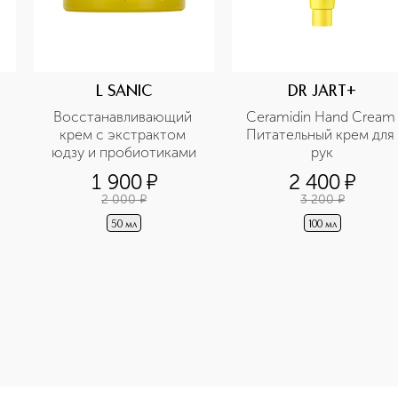
L SANIC
DR JART+
Восстанавливающий 
Ceramidin Hand Cream 
крем с экстрактом 
Питательный крем для 
юдзу и пробиотиками
рук
1 900
¤
2 400
¤
2 000
¤
3 200
¤
50 мл
100 мл