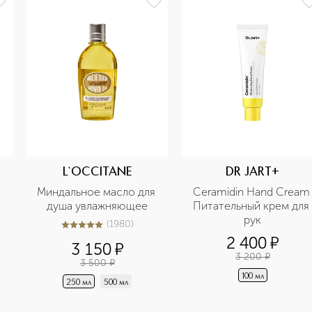
L`OCCITANE
DR JART+
Миндальное масло для 
Ceramidin Hand Cream 
душа увлажняющее
Питательный крем для 
рук
(
1980
)
5
из
5
1980
2 400
¤
3 150
¤
3 200
¤
3 500
¤
100 мл
250 мл
500 мл