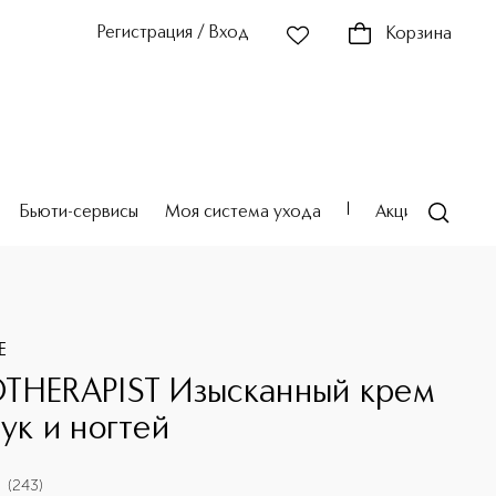
Регистрация / Вход
Корзина
Бьюти-сервисы
Моя система ухода
Акции
Театр
E
THERAPIST Изысканный крем
рук и ногтей
(
243
)