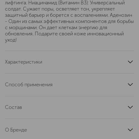
лифтинга. Ниацинамид (Витамин B3): Универсальный
солдат. Сужает поры, осветляет тон, укрепляет
защитный барьер и борется с воспалениями. Аденозин
- Один из самых эффективных компонентов для борьбы
с морщинами. Он дает клеткам энергию для
обновления. Подарите своей коже инновационный
уход!
Характеристики
тип кожи
для всех типов
страна производства
Корея Южная (Республика)
Способ применения
артикул
CP-CLFA-40
После умывания промокните лицо полотенцем и
нанесите небольшое количество средства круговыми
Состав
массирующими движениями на лицо и шею. Для
лучшего результата после нанесения сыворотки
Water, Butylene Glycol, Propanediol, Glycerin,
используйте крем. Используйте утром и/или вечером
Niacinamide, Leontopodium Alpinum Callus Culture
после очищения кожи.
О Бренде
Extract, Caulerpa Lentillifera Extract, Codium Fragile
Extract, Centella Asiatica Callus Extracellular Vesicles,