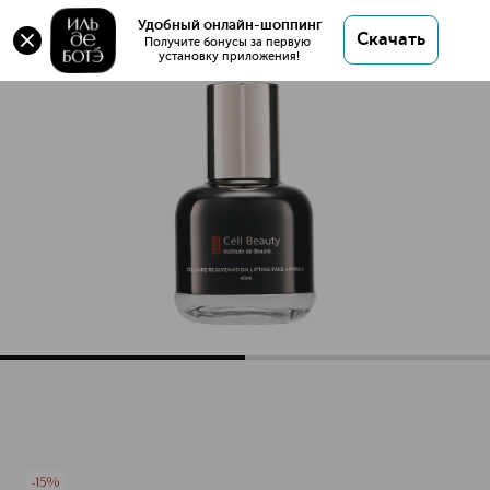
Оригинал 💯 PREMIUM Сыворотка
Удобный онлайн-шоппинг
Скачать
инновационная антивозрастная для лица купить
Получите бонусы за первую 
установку приложения!
в интернет магазине ИЛЬ ДЕ БОТЭ с доставкой.
PREMIUM Сыворотка инновационная антивозрастная для 
Описание
Характеристики
-15%