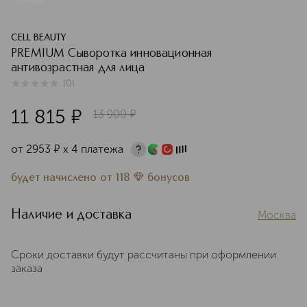
CELL BEAUTY
PREMIUM Сыворотка инновационная
антивозрастная для лица
(
0
)
0
из
5
0
11 815
¤
13 900
¤
от
2953
¤
х 4 платежа
будет начислено
от
118
бонусов
Наличие и доставка
Москва
Сроки доставки будут рассчитаны при оформлении
заказа