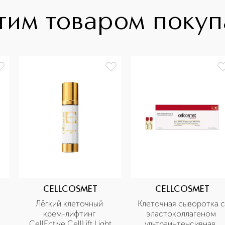
тим товаром поку
CELLCOSMET
CELLCOSMET
Лёгкий клеточный 
Клеточная сыворотка с 
крем-лифтинг 
эластоколлагеном 
CellEctive CellLift Light
ультраинтенсивная, 