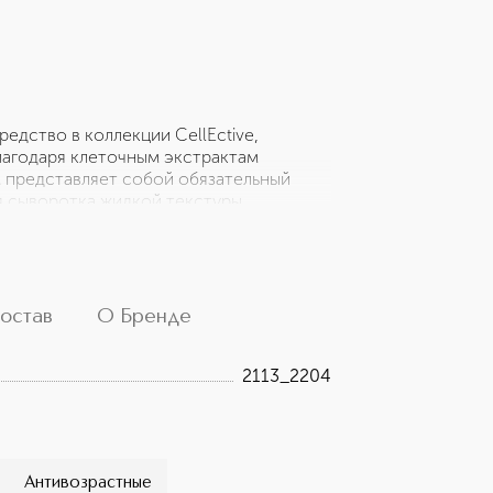
редство в коллекции CellEctive,
лагодаря клеточным экстрактам
м представляет собой обязательный
я сыворотка жидкой текстуры
ие. В основу этого драгоценного
хнологии.
остав
О Бренде
2113_2204
Антивозрастные