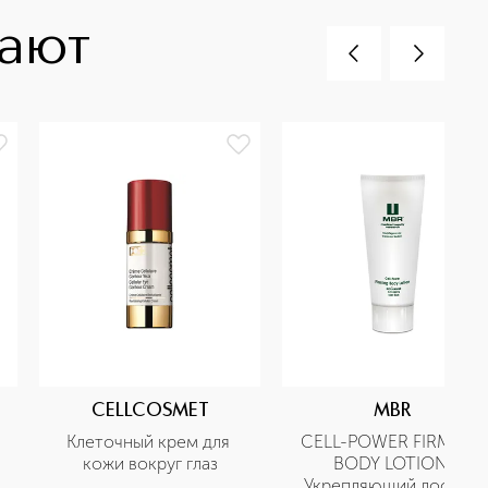
пают
CELLCOSMET
MBR
Клеточный крем для 
CELL-POWER FIRMING 
кожи вокруг глаз
BODY LOTION 
Укрепляющий лосьон 