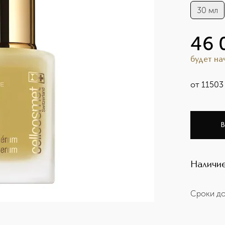
30 мл
46 
будет н
от
11503
В
Наличие
Сроки до