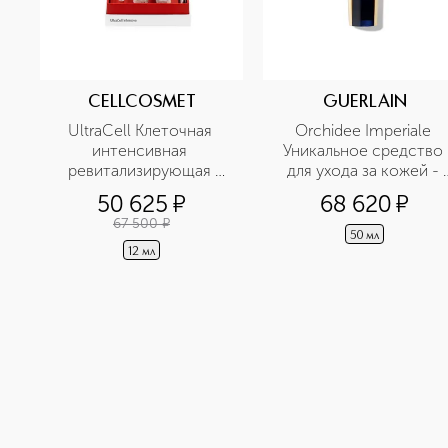
CELLCOSMET
GUERLAIN
UltraCell Клеточная 
Orchidee Imperiale 
интенсивная 
Уникальное средство 
ревитализирующая 
для ухода за кожей - 
сыворотка 
концентрат 
50 625
¤
68 620
¤
долговечности для 
67 500
¤
лица
50 мл
12 мл