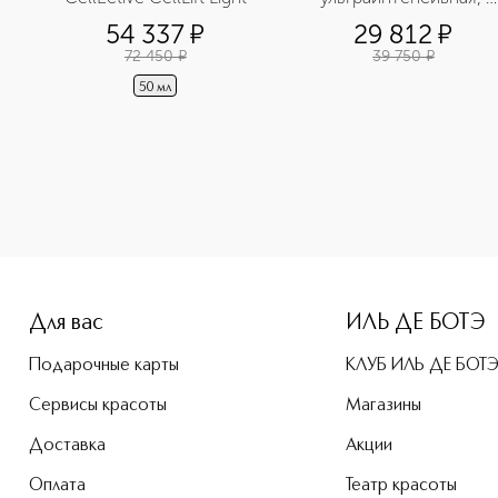
большая упаковка
54 337
¤
29 812
¤
72 450
¤
39 750
¤
50 мл
e-height: 107%; color: #00b0f0;">CELLECTIVE Клеточная сыв
Для вас
ИЛЬ ДЕ БОТЭ
Подарочные карты
КЛУБ ИЛЬ ДЕ БОТ
Сервисы красоты
Магазины
Доставка
Акции
Оплата
Театр красоты