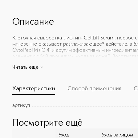
Описание
Клеточная сыворотка-лифтинг CellLift Serum, первое с
мгновенно оказывает разглаживающее* действие, а б
CytoPepTM (IC 4) и другим эффективным ингредиента
элемент любой процедуры ухода за кожей. Золотиста
укрепляет* кожу и придает ей невиданное ранее сиян
Читать еще
эликсира положены лучшие достижения клеточной те
Характеристики
Способ применения
С
артикул
Посмотрите ещё
Уход
Уход за лицом