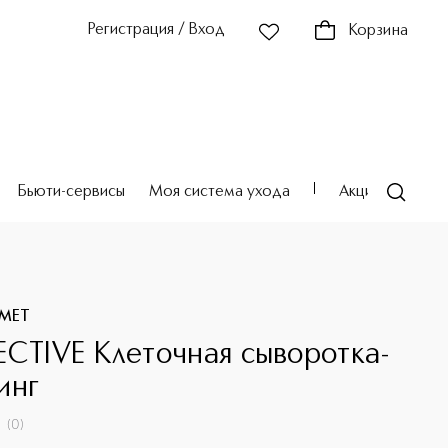
Регистрация / Вход
Корзина
Бьюти-сервисы
Моя система ухода
Акции
Театр
SMET
ECTIVE Клеточная сыворотка-
инг
(
0
)