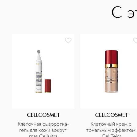
С э
CELLCOSMET
CELLCOSMET
Клеточная сыворотка-
Клеточный крем с 
гель для кожи вокруг 
тональным эффектом 
глаз Cellultra
CellTeint