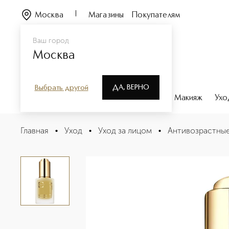
Москва
Магазины
Покупателям
Ваш город
Москва
ДА, ВЕРНО
Выбрать другой
Каталог
Бренды
Парфюмерия
Макияж
Ухо
CELLECTIVE Клеточная сыворотка-лифтинг
Главная
•
Уход
•
Уход за лицом
•
Антивозрастные
Описание
Характеристики