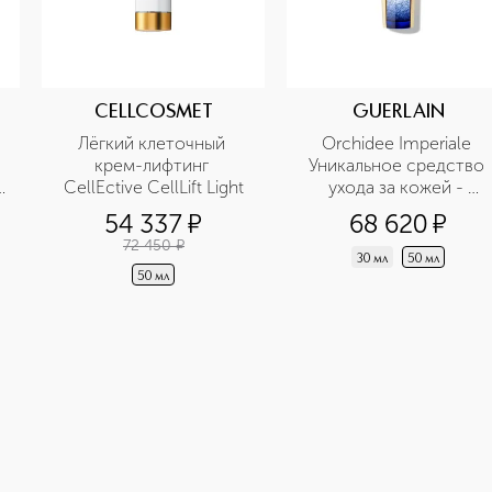
CELLCOSMET
GUERLAIN
Лёгкий клеточный 
Orchidee Imperiale 
крем-лифтинг 
Уникальное средство 
CellEctive CellLift Light
ухода за кожей - 
лифтинг-концентрат с 
54 337
¤
68 620
¤
микрокапсулами
72 450
¤
30 мл
50 мл
50 мл