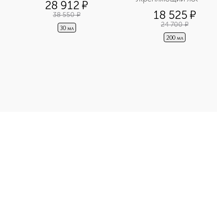
28 912
¤
для тела
18 525
¤
38 550
¤
24 700
¤
30 мл
200 мл
оротка-лифтинг приобретайте в нашем интернет-магазине. Де
Э