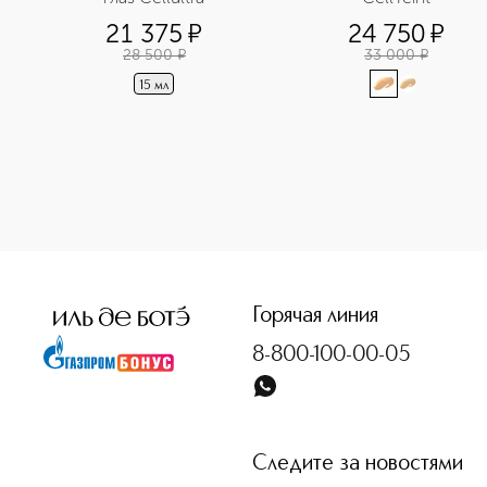
21 375
¤
24 750
¤
28 500
¤
33 000
¤
15 мл
<p class="MsoNormal"><span style="font-size: 12.0pt; lin
Горячая линия
8-800-100-00-05
Следите за новостями