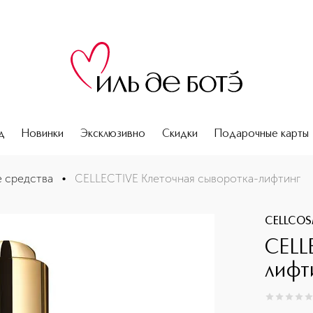
д
Новинки
Эксклюзивно
Скидки
Подарочные карты
 средства
•
CELLECTIVE Клеточная сыворотка-лифтинг
CELLCO
CELL
лифт
0
из
5
0