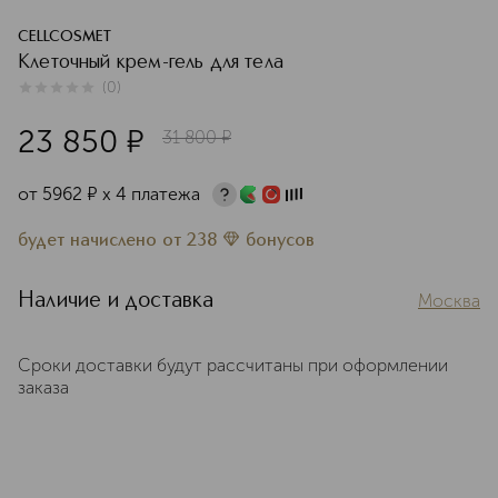
CELLCOSMET
Клеточный крем-гель для тела
(
0
)
0
из
5
0
23 850
¤
31 800
¤
от
5962
¤
х 4 платежа
будет начислено
от
238
бонусов
Наличие и доставка
Москва
Сроки доставки будут рассчитаны при оформлении
заказа