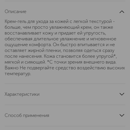
Описание
Крем-гель для ухода за кожей с легкой текстурой -
больше, чем просто увлажняющий крем, он также
восстанавливает кожу и придает ей упругость,
обеспечивая длительное увлажнение и мгновенное
ощущение комфорта. Он быстро впитывается и не
оставляет жирной пленки, позволяя одеться сразу
после нанесения. Кожа становится более упругой*,
мягкой и сияющей. *С точки зрения внешнего вида.
Важно Не подвергайте средство воздействию высоких
температур.
Характеристики
артикул
2117_2301
Способ применения
Наносите на тело, массируя от ступней и двигаясь