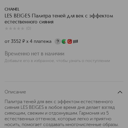
CHANEL
LES BEIGES Палитра теней для век с эффектом
естественного сияния
(
0
)
0
из
5
0
от
3552
¤
х 4 платежа
Временно нет в наличии
Добавьте его в избранное, чтобы узнать о поступлении
Описание
Палитра теней для век с эффектом естественного
сияния LES BEIGES в любое время дня делает взгляд
сияющим, свежим и отдохнувшим. Гармония из 5
естественных оттенков, которые легко и приятно
носить, помогает создавать многочисленные образы.