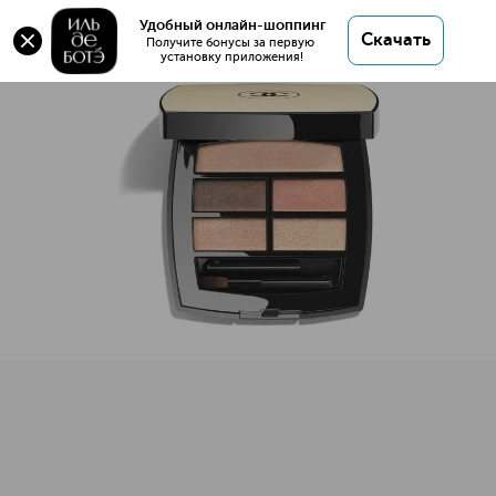
Удобный онлайн-шоппинг
Скачать
Получите бонусы за первую 
установку приложения!
LES BEIGES Палитра теней для век с эффектом естествен
Описание
Характеристики