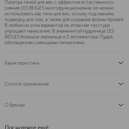
Палитра теней для век с эффектом естественного
сияния LES BEIGES многофункциональна: ее можно
использовать как тени для век, основу под макияж,
подводку для глаз, а также для создания формы бровей.
В любом из этих вариантов ее атласная текстура
упрощает нанесение. В знаменитой пудренице LES
BEIGES большое зеркальце и 2 аппликатора. Пудра,
обогащенная сияющими пигментами.
Характеристики
страна производства
Франция
артикул
0184189
Способ применения
Используйте большой поролоновый аппликатор, чтобы
нанести оттенки на веко, маленький поролоновый
О Бренде
аппликатор – для подводки глаз и для бровей, а кисть –
для растушевки.
Chanel (Шанель) — это бренд с
историей, начавшейся в 1921 году.
Сегодня в коллекции более 140
Посмотрите ещё