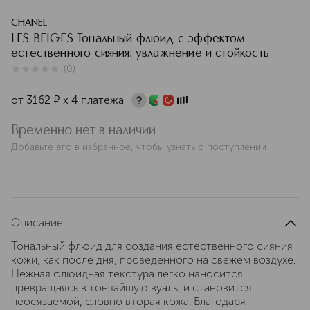
CHANEL
LES BEIGES Тональный флюид с эффектом
естественного сияния: увлажнение и стойкость
(
0
)
0
из
5
0
от
3162
¤
х 4 платежа
Временно нет в наличии
Добавьте его в избранное, чтобы узнать о поступлении
Описание
Тональный флюид для создания естественного сияния
кожи, как после дня, проведенного на свежем воздухе.
Нежная флюидная текстура легко наносится,
превращаясь в тончайшую вуаль, и становится
неосязаемой, словно вторая кожа. Благодаря