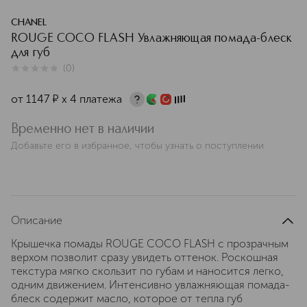
CHANEL
ROUGE COCO FLASH Увлажняющая помада-блеск
для губ
(
0
)
0
из
5
0
от
1147
¤
х 4 платежа
Временно нет в наличии
Добавьте его в избранное, чтобы узнать о поступлении
Описание
Крышечка помады ROUGE COCO FLASH с прозрачным
верхом позволит сразу увидеть оттенок. Роскошная
текстура мягко скользит по губам и наносится легко,
одним движением. Интенсивно увлажняющая помада-
блеск содержит масло, которое от тепла губ