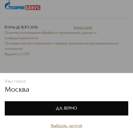
© ИЛЬ ДЕ БОТЭ
2026
Карта сайта
Политика в отношении обработки персональных данных и
конфиденциальности
Пользовательское соглашение и правила применения рекомендательных
технологий
Ведомость СОУТ
Ваш город
ДОБАВИТЬ В ИЗБРАННОЕ
Москва
Мы используем cookie-файлы и сервисы веб-аналитики. Они
необходимы для улучшения работы сайта. Подробнее –
OK
в
Политике конфиденциальности
ДА, ВЕРНО
Выбрать другой
Главная
Каталог
Избранное
Профиль
Корзина