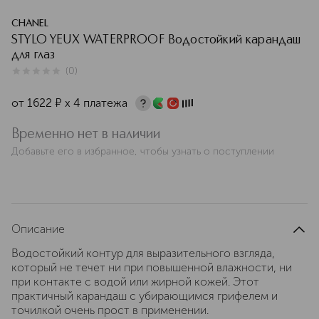
CHANEL
STYLO YEUX WATERPROOF Водостойкий карандаш
для глаз
(
0
)
0
из
5
0
от
1622
¤
х 4 платежа
Временно нет в наличии
Добавьте его в избранное, чтобы узнать о поступлении
Описание
Водостойкий контур для выразительного взгляда,
который не течет ни при повышенной влажности, ни
при контакте с водой или жирной кожей. Этот
практичный карандаш с убирающимся грифелем и
точилкой очень прост в применении.