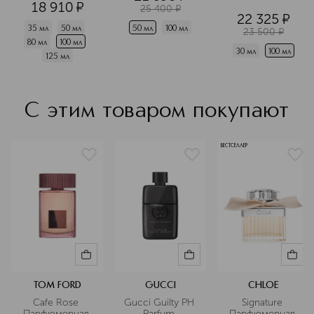
18 910
¤
25 400
¤
22 325
¤
35 мл
50 мл
50 мл
100 мл
23 500
¤
80 мл
100 мл
30 мл
100 мл
125 мл
С этим товаром покупают
БЕСТСЕЛЛЕР
TOM FORD
GUCCI
CHLOE
Cafe Rose 
Gucci Guilty PH 
Signature 
Парфюмерная 
Parfum 
Парфюмерная 