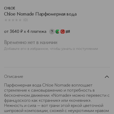
CHLOE
Chloe Nomade Парфюмерная вода
(
0
)
0
из
5
0
от
3640
¤
х 4 платежа
Временно нет в наличии
Добавьте его в избранное, чтобы узнать о поступлении
Описание
Парфюмерная вода Chloe Nomade воплощает
стремление к самовыражению и потребность в
бесконечном движении. «Nomade» можно перевести с
французского как «странник» или «кочевник».
Нежность и сила — вот грани этой яркой цветочной
шипровой композиции, схожей с неукротимым нравом