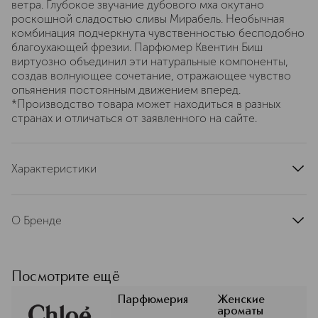
ветра. Глубокое звучание дубового мха окутано
роскошной сладостью сливы Мирабель. Необычная
комбинация подчеркнута чувственностью бесподобно
благоухающей фрезии. Парфюмер Квентин Биш
виртуозно объединил эти натуральные компоненты,
создав волнующее сочетание, отражающее чувство
опьянения постоянным движением вперед.
*Производство товара может находиться в разных
странах и отличаться от заявленного на сайте.
Характеристики
страна производства
Испания
артикул
99350089179
О Бренде
Бренд Chloe — это воплощение
французской элегантности,
женственности и свободы духа. Все
Посмотрите ещё
это находит яркое отражение в его
парфюмерных коллекциях. Парфюмы
Парфюмерия
Женские
ароматы
Chloe известны своим характерным