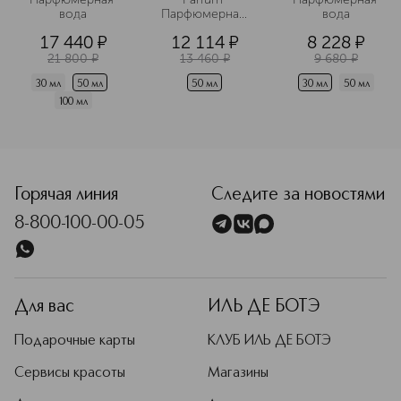
вода
Парфюмерная 
вода
вода
17 440
¤
12 114
¤
8 228
¤
21 800
¤
13 460
¤
9 680
¤
30 мл
50 мл
50 мл
30 мл
50 мл
100 мл
Горячая линия
Следите за новостями
8-800-100-00-05
Для вас
ИЛЬ ДЕ БОТЭ
Подарочные карты
КЛУБ ИЛЬ ДЕ БОТЭ
Сервисы красоты
Магазины