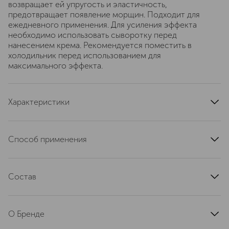
возвращает ей упругость и эластичность,
предотвращает появление морщин. Подходит для
ежедневного применения. Для усиления эффекта
необходимо использовать сыворотку перед
нанесением крема. Рекомендуется поместить в
холодильник перед использованием для
максимального эффекта.
Характеристики
область применения
кожа вокруг глаз
текстура
кремовая
Способ применения
тип кожи
для всех типов
Наносите крем на чистую кожу вокруг глаз утром и
эффект
антивозрастной
вечером после сыворотки.
артикул
Состав
1111CB
Aqua (Water) • Glycerin • Paraffinum Liquidum (Mineral Oil)
• Neopentyl Glycol Diethylhexanoate • Glyceryl Stearate •
О Бренде
Squalane • Dimethicone • Propylene Glycol • Bisabolol •
Hedera Helix Leaf/Stem Extract • Sodium Hyaluronate •