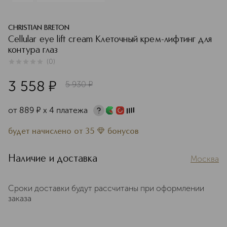
CHRISTIAN BRETON
Cellular eye lift cream Клеточный крем-лифтинг для
контура глаз
(
0
)
0
из
5
0
3 558
¤
5 930
¤
от
889
¤
х 4 платежа
будет начислено
от
35
бонусов
Наличие и доставка
Москва
Сроки доставки будут рассчитаны при оформлении
заказа