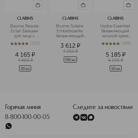
CLARINS
CLARINS
CLARINS
Baume Beaute 
Brume Solaire 
Hydra-Essentiel 
Eclair Бальзам 
Embellissante 
Увлажняющий 
для лица с 
Увлажняющий 
ночной крем 
эффектом 
солнцезащитный
для любого 
(
320
)
(
188
)
3 612
¤
лифтинга и 
 спрей для тела 
типа кожи
5
из
5
320
5
из
5
188
сияния
SPF 50+
4 250
¤
4 165
¤
5 185
¤
4 900
¤
6 100
¤
150 мл
50 мл
50 мл
<p class="MsoNormal"><span style="font-size: 12.0pt; line-
Горячая линия
Следите за новостями
8-800-100-00-05