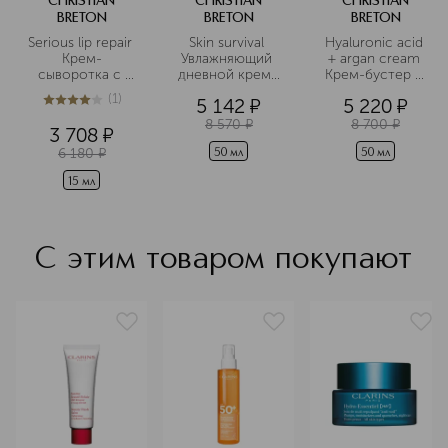
CHRISTIAN
CHRISTIAN
CHRISTIAN
кожи, уменьшает количество и
BRETON
BRETON
BRETON
глубину морщин, вызывает заметный
Serious lip repair 
Skin survival 
Hyaluronic acid 
эффект подтяжки.
Крем-
Увлажняющий 
+ argan cream 
сыворотка с 
дневной крем, 
Крем-бустер с 
Подробнее
растительным 
восстанавливающий
гиалуроновой 
(
1
)
5 142
¤
5 220
¤
комплексом 
 баланс
кислотой и 
4
из
5
1
для 
аргановым 
8 570
¤
8 700
¤
3 708
¤
восстановления
маслом
6 180
¤
 кожи губ
50 мл
50 мл
15 мл
С этим товаром покупают