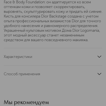
Face & Body Foundation: он адаптируется ко всем
оттенкам кожи и позволяет скорректировать,
выровнять, скульптурировать кожу и придать ей сияние.
Кисть для консилера Dior Backstage создана с учетом
опыта профессиональных визажистов Dior для точного
удобного нанесения и равномерного распределения.
Украшенный культовым мотивом Дома Dior Logomania,
этот модный аксессуар станет незаменимым
средством для вашего повседневного макияжа.
Характеристики
область применения
лицо, тело
тип кожи
для всех типов
Способ применения
тип продукта
корректор
Нанесите на кожу при помощи кисти или спонжа.
цвет
светло-бежевый, бежевый
текстура
кремовая
эффект
Мы рекомендуем
от кругов под глазами, сияние, водостойкий,