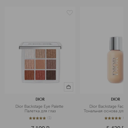
выравнивание
артикул
C026200002
DIOR
DIOR
Dior Backstage Eye Palette 
Dior Backstage Face 
Палетка для глаз
Тональная основа для л
(
1
)
(
1
)
5
из
5
1
5
из
5
1