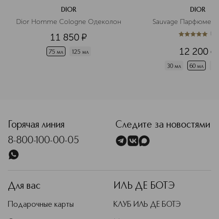
DIOR
DIOR
Dior Homme Cologne Одеколон
Sauvage Парфюмерн
(
1
)
11 850
¤
5
из
5
1
12 200
¤
75 мл
125 мл
30 мл
60 мл
10
<p class="MsoNormal"><span style="font-size: 12.0pt; line
Горячая линия
Следите за новостями
8-800-100-00-05
Для вас
ИЛЬ ДЕ БОТЭ
Подарочные карты
КЛУБ ИЛЬ ДЕ БОТЭ