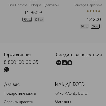
Dior Homme Cologne Одеколон
Sauvage Парфюмерн
(
1
)
11 850
¤
5
из
5
1
12 200
¤
75 мл
125 мл
30 мл
60 мл
10
<p class="MsoNormal"><span style="font-size: 12.0pt; lin
Горячая линия
Следите за новостями
8-800-100-00-05
Для вас
ИЛЬ ДЕ БОТЭ
Подарочные карты
КЛУБ ИЛЬ ДЕ БОТЭ
Сервисы красоты
Магазины