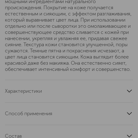
мощными ингредиентами натурального
происхождения. Покрытие на коже получается
естественным и сияющим, с эффектом разглаживания,
который выравнивает цвет лица. При использовании
отдельно или после сыворотки это омолаживающее и
совершенствующее средство сливается с кожей при
нанесении, укрепляя и увлажняя ее, придавая свежее
сияние. Текстура кожи становится улучшенной, поры
сужаются. Темные пятна и покраснения исчезают, а
цвет лица становится сияющим. Кожа выглядит более
красивой даже без макияжа. Она естественно сияет,
обеспечивает интенсивный комфорт и совершенство.
Характеристики
артикул
C099700838
Способ применения
Наносите каждый день самостоятельно или в качестве
последнего шага в вашем ежедневном уходе за кожей.
Состав