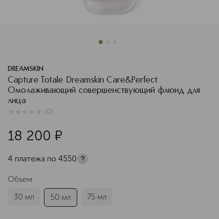
DREAMSKIN
Capture Totale Dreamskin Care&Perfect
Омолаживающий совершенствующий флюид для
лица
(
0
)
0
из
5
0
18 200
¤
4 платежа по
4550
Объем
30 мл
75 мл
50 мл