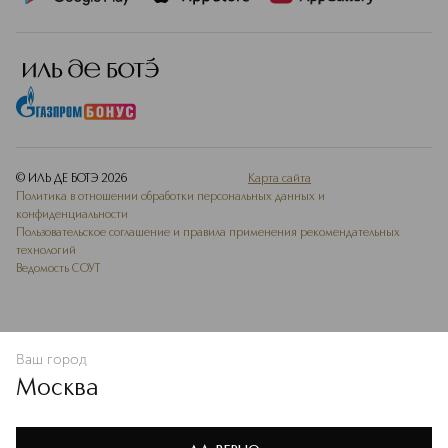
© ИЛЬ ДЕ БОТЭ
2026
Карта сайта
Политика в отношении обработки персональных данных и
конфиденциальности
Пользовательское соглашение и правила применения рекомендательных
технологий
Ведомость СОУТ
Ваш город
В КОРЗИНУ
КУПИТЬ СЕЙЧАС
Москва
Мы используем cookie-файлы и сервисы веб-аналитики. Они
необходимы для улучшения работы сайта. Подробнее –
OK