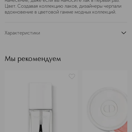
нанесение, даже если вы наносите лак в первый раз.
Цвет. Создавая коллекцию лаков, дизайнеры черпали
вдохновение в цветовой гамме модных коллекций.
Характеристики
цвет
коралловый
тип продукта
лак для ногтей
Мы рекомендуем
эффект
сияние, укрепление ногтей
область применения
ногти
артикул
C038100878