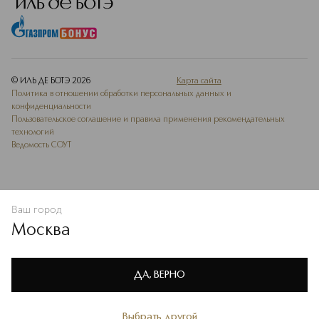
© ИЛЬ ДЕ БОТЭ
2026
Карта сайта
Политика в отношении обработки персональных данных и
конфиденциальности
Пользовательское соглашение и правила применения рекомендательных
технологий
Ведомость СОУТ
Ваш город
В КОРЗИНУ
КУПИТЬ СЕЙЧАС
Москва
Мы используем cookie-файлы и сервисы веб-аналитики. Они
необходимы для улучшения работы сайта. Подробнее –
OK
в
Политике конфиденциальности
ДА, ВЕРНО
Выбрать другой