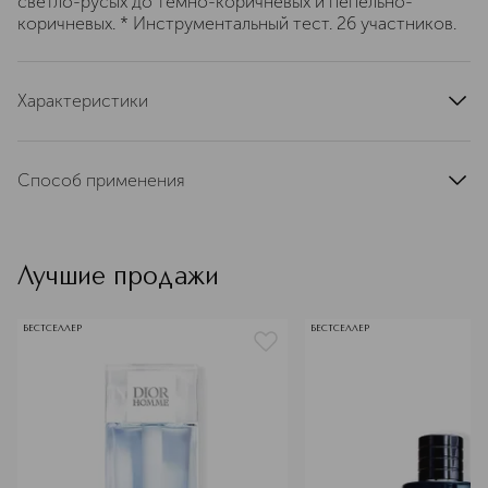
светло-русых до темно-коричневых и пепельно-
коричневых. * Инструментальный тест. 26 участников.
Характеристики
область применения
брови
цвет
коричневый
Способ применения
тип кожи
для всех типов
Аккуратно подчеркните карандашом цвет бровей
тип продукта
карандаш
эффект
водостойкий
Лучшие продажи
артикул
C036100003
БЕСТСЕЛЛЕР
БЕСТСЕЛЛЕР