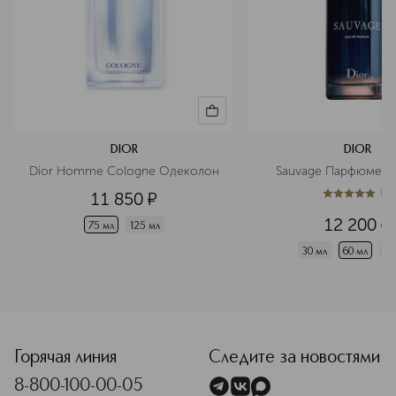
DIOR
DIOR
Dior Homme Cologne Одеколон
Sauvage Парфюмерн
(
1
)
11 850
¤
5
из
5
1
12 200
¤
75 мл
125 мл
30 мл
60 мл
10
<p class="MsoNormal"><span style="font-size: 12.0pt; line
Горячая линия
Следите за новостями
8-800-100-00-05