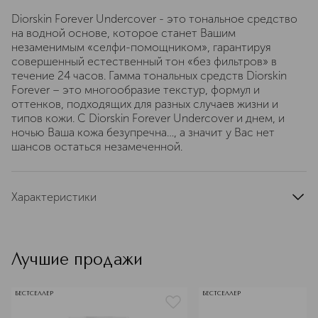
Diorskin Forever Undercover - это тональное средство
на водной основе, которое станет Вашим
незаменимым «селфи-помощником», гарантируя
совершенный естественный тон «без фильтров» в
течение 24 часов. Гамма тональных средств Diorskin
Forever – это многообразие текстур, формул и
оттенков, подходящих для разных случаев жизни и
типов кожи. С Diorskin Forever Undercover и днем, и
ночью Ваша кожа безупречна…, а значит у Вас нет
шансов остаться незамеченной.
Характеристики
область применения
лицо
тип кожи
для всех типов
Лучшие продажи
тип продукта
тональная основа
цвет
слоновая кость
БЕСТСЕЛЛЕР
БЕСТСЕЛЛЕР
текстура
жидкая