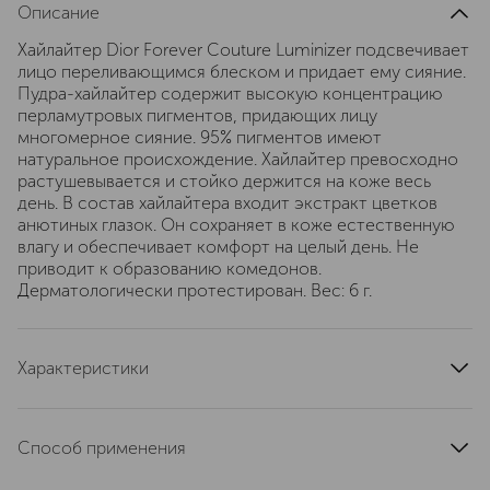
Описание
Хайлайтер Dior Forever Couture Luminizer подсвечивает
лицо переливающимся блеском и придает ему сияние.
Пудра-хайлайтер содержит высокую концентрацию
перламутровых пигментов, придающих лицу
многомерное сияние. 95% пигментов имеют
натуральное происхождение. Хайлайтер превосходно
растушевывается и стойко держится на коже весь
день. В состав хайлайтера входит экстракт цветков
анютиных глазок. Он сохраняет в коже естественную
влагу и обеспечивает комфорт на целый день. Не
приводит к образованию комедонов.
Дерматологически протестирован. Вес: 6 г.
Характеристики
область применения
лицо
тип кожи
для всех типов
Способ применения
тип продукта
пудра
1. Используя кисть для румян Dior Backstage Blush Brush