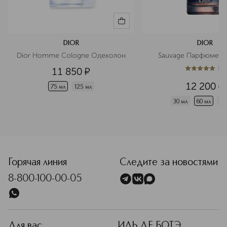
DIOR
DIOR
Dior Homme Cologne Одеколон
Sauvage Парфюмерн
(
1
)
11 850
¤
5
из
5
1
12 200
¤
75 мл
125 мл
30 мл
60 мл
10
Горячая линия
Следите за новостями
8-800-100-00-05
Для вас
ИЛЬ ДЕ БОТЭ