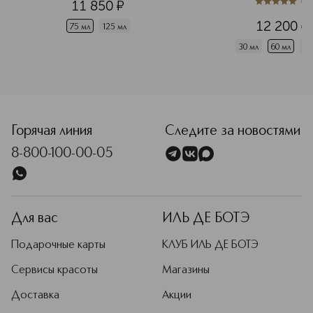
(
1
)
11 850
¤
5
из
5
1
12 200
¤
75 мл
125 мл
30 мл
60 мл
10
<p class="MsoNormal"><span style="font-size: 12.0pt; line
Горячая линия
Следите за новостями
8-800-100-00-05
Для вас
ИЛЬ ДЕ БОТЭ
Подарочные карты
КЛУБ ИЛЬ ДЕ БОТЭ
Сервисы красоты
Магазины
Доставка
Акции