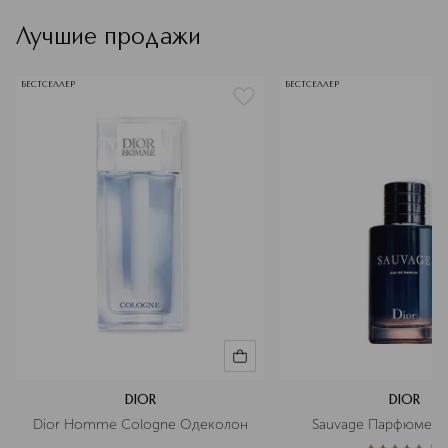
тип продукта
спонж, набор спонжей
Лучшие продажи
артикул
C099700709
БЕСТСЕЛЛЕР
БЕСТСЕЛЛЕР
DIOR
DIOR
Dior Homme Cologne Одеколон
Sauvage Парфюмерн