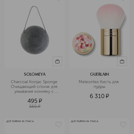
SOLOMEYA
GUERLAIN
Charcoal Konjac Sponge 
Meteorites Кисть для 
Очищающий спонж для 
пудры
умывания конняку с 
6 310
¤
древесным углем
495
¤
550
¤
ДОСТАВИМ ЗА 3 ЧАСА
ДОСТАВИМ ЗА 3 ЧАСА