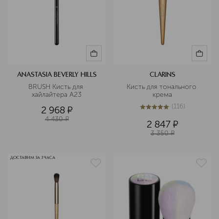
ANASTASIA BEVERLY HILLS
CLARINS
BRUSH Кисть для 
Кисть для тонального 
хайлайтера A23
крема
(
116
)
2 968
¤
5
из
5
116
4 430
¤
2 847
¤
3 350
¤
ДОСТАВИМ ЗА 3 ЧАСА