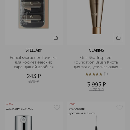
STELLARY
CLARINS
Pencil sharpener Точилка 
Gua Sha-Inspired 
для косметических 
Foundation Brush Кисть 
карандашей двойная
для тона, усиливающая 
эффект лифтинга 
(
1
)
243
¤
5
из
5
1
270
¤
3 995
¤
4 700
¤
-42%
-50%
ДОСТАВИМ ЗА 3 ЧАСА
ЭКСКЛЮЗИВ
ДОСТАВИМ ЗА 3 ЧАСА