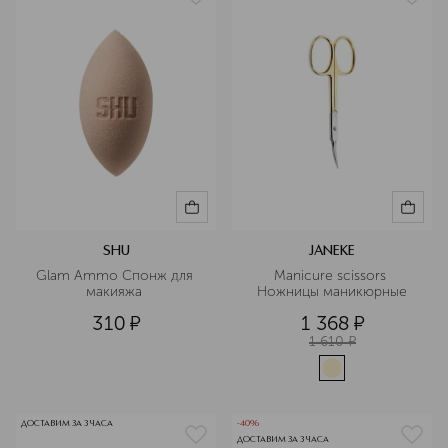
SHU
JANEKE
Glam Ammo Спонж для 
Manicure scissors 
макияжа 
Ножницы маникюрные
310
¤
1 368
¤
1 610
¤
ДОСТАВИМ ЗА 3 ЧАСА
-40%
ДОСТАВИМ ЗА 3 ЧАСА