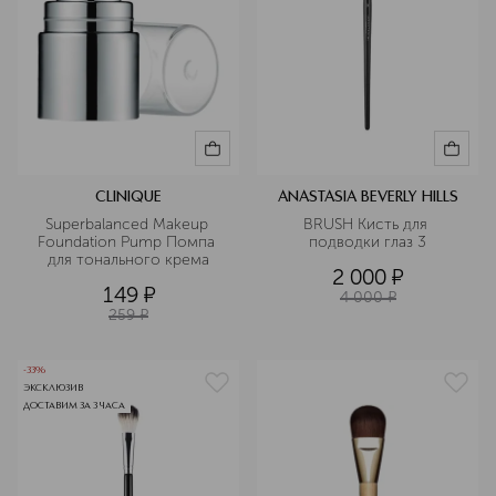
CLINIQUE
ANASTASIA BEVERLY HILLS
Superbalanced Makeup 
BRUSH Кисть для 
Foundation Pump Помпа 
подводки глаз 3
для тонального крема
2 000
¤
149
¤
4 000
¤
259
¤
-33%
ЭКСКЛЮЗИВ
ДОСТАВИМ ЗА 3 ЧАСА