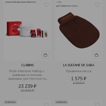
ЛИМИТИРОВАННЫЙ ВЫПУСК
-25%
ДОСТАВИМ ЗА 3 ЧАСА
CLARINS
LA SULTANE DE SABA
Multi-Intensive Набор с 
Рукавичка кесса
дневным и ночным 
1 575
¤
кремами для плотности 
кожи 
2 100
¤
23 239
¤
27 340
¤
НОВИНКА
НОВИНКА