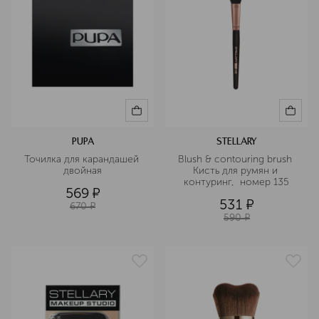
PUPA
STELLARY
Точилка для карандашей 
Blush & contouring brush 
двойная
Кисть для румян и 
контуринг,  номер 135
569
¤
531
¤
670
¤
590
¤