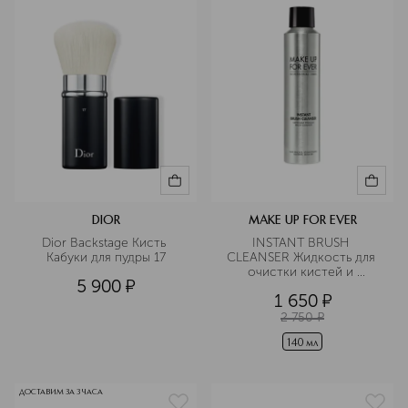
DIOR
MAKE UP FOR EVER
Dior Backstage Кисть 
INSTANT BRUSH 
Кабуки для пудры 17
CLEANSER Жидкость для 
очистки кистей и 
5 900
¤
спонжей
1 650
¤
2 750
¤
140 мл
ДОСТАВИМ ЗА 3 ЧАСА