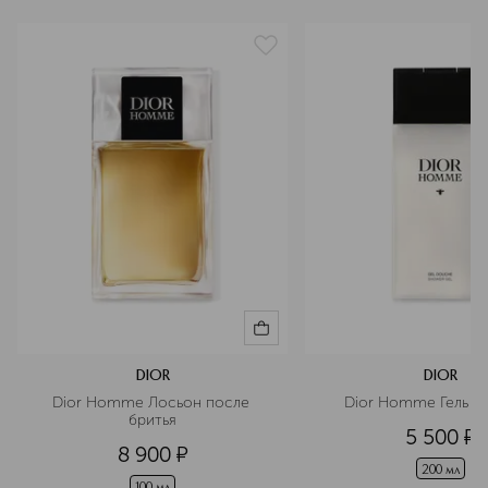
базовые ноты
ветивер
группа ароматов
древесные
страна производства
Франция
артикул
F067424009
DIOR
DIOR
Dior Homme Лосьон после 
Dior Homme Гель д
бритья
5 500
¤
8 900
¤
200 мл
100 мл