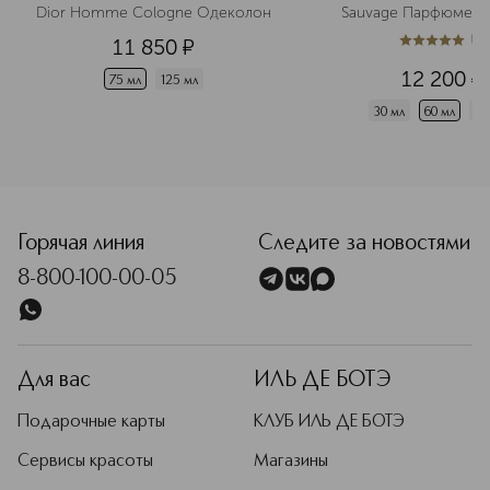
Dior Homme Cologne Одеколон
Sauvage Парфюмерн
(
1
)
11 850
¤
5
из
5
1
12 200
¤
75 мл
125 мл
30 мл
60 мл
10
<p class="MsoNormal"><span style="font-size: 12.0pt; line
Горячая линия
Следите за новостями
8-800-100-00-05
Для вас
ИЛЬ ДЕ БОТЭ
Подарочные карты
КЛУБ ИЛЬ ДЕ БОТЭ
Сервисы красоты
Магазины