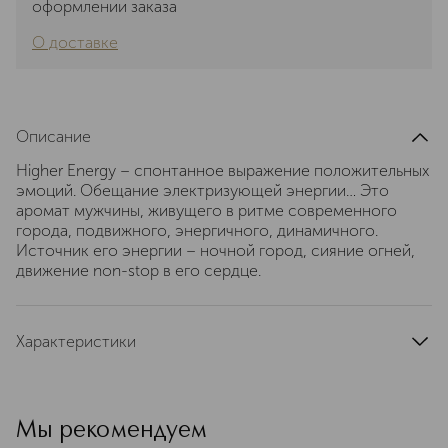
оформлении заказа
О доставке
Описание
Higher Energy – спонтанное выражение положительных
эмоций. Обещание электризующей энергии… Это
аромат мужчины, живущего в ритме современного
города, подвижного, энергичного, динамичного.
Источник его энергии – ночной город, сияние огней,
движение non-stop в его сердце.
Характеристики
тип продукта
туалетная вода
верхние ноты
грейпфрут
Мы рекомендуем
ноты сердца
черный перец