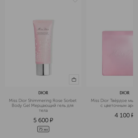
страна производства
Франция
артикул
C099600155
DIOR
DIOR
Miss Dior Shimmering Rose Sorbet 
Miss Dior Твёрдое мыло
Body Gel Мерцающий гель для 
с цветочным аро
тела
4 100
¤
5 600
¤
75 мл