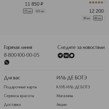
(
1
)
11 850
¤
5
из
5
1
12 200
¤
75 мл
125 мл
30 мл
60 мл
10
Горячая линия
Следите за новостями
8-800-100-00-05
Для вас
ИЛЬ ДЕ БОТЭ
Подарочные карты
КЛУБ ИЛЬ ДЕ БОТЭ
Сервисы красоты
Магазины
Доставка
Акции