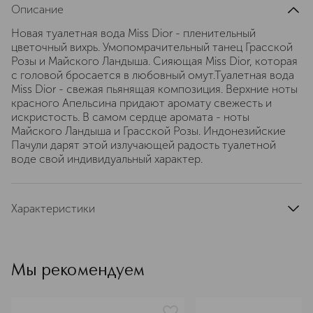
Описание
Новая туалетная вода Miss Dior - пленительный
цветочный вихрь. Умопомрачительный танец Грасской
Розы и Майского Ландыша. Сияющая Miss Dior, которая
с головой бросается в любовный омут.Туалетная вода
Miss Dior - свежая пьянящая композиция. Верхние ноты
красного Апельсина придают аромату свежесть и
искристость. В самом сердце аромата - ноты
Майского Ландыша и Грасской Розы. Индонезийские
Пачули дарят этой излучающей радость туалетной
воде свой индивидуальный характер.
Характеристики
тип продукта
туалетная вода
верхние ноты
красный апельсин, мандарин
Мы рекомендуем
ноты сердца
роза, ландыш
базовые ноты
пачули
группа ароматов
цветочные