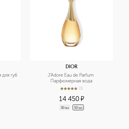
DIOR
м для губ
J'Adore Eau de Parfum 
Парфюмерная вода
(
1
)
5
из
5
1
14 450
¤
30 мл
50 мл