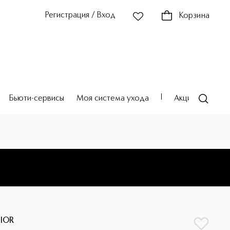
Регистрация / Вход
Корзина
Бьюти-сервисы
Моя система ухода
Акции
Театр
IOR