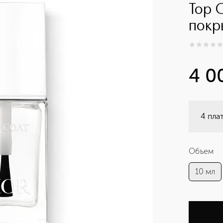
Top 
покр
0
из
5
0
4 0
4 пла
Объем
10 мл