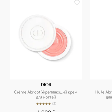
DIOR
Crème Abricot Укрепляющий крем 
Huile Ab
для ногтей
для
(
3
)
5
из
5
3