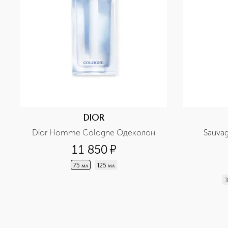
DIOR
Dior Homme Cologne Одеколон
Sauva
11 850
¤
75 мл
125 мл
3