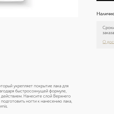
Наличие
Сроки
заказ
О дос
который укрепляет покрытие лака для
Благодаря быстросохнущей формуле,
действием. Нанесите слой Верхнего
ы подготовить ногти к нанесению лака,
rnis.