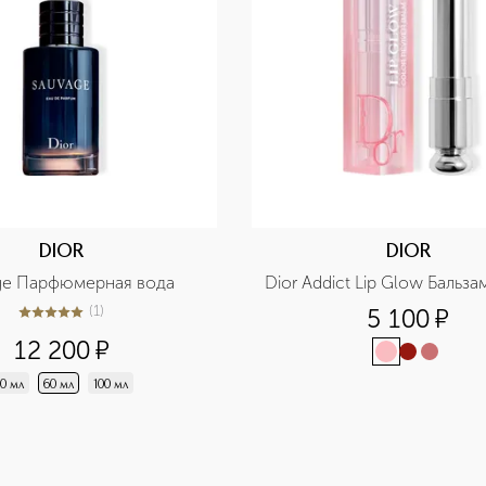
DIOR
DIOR
ge Парфюмерная вода
Dior Addict Lip Glow Бальза
(
1
)
5 100
¤
5
из
5
1
12 200
¤
0 мл
60 мл
100 мл