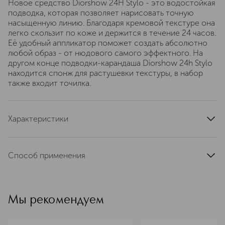
Новое средство Diorshow 24H Stylo - это водостойкая
подводка, которая позволяет нарисовать точную
насыщенную линию. Благодаря кремовой текстуре она
легко скользит по коже и держится в течение 24 часов.
Её удобный аппликатор поможет создать абсолютно
любой образ - от нюдового самого эффектного. На
другом конце подводки-карандаша Diorshow 24h Stylo
находится спонж для растушевки текстуры, в набор
также входит точилка.
Характеристики
тип кожи
для всех типов
тип продукта
подводка
Способ применения
текстура
кремовая
Слегка вытяните кончик подводки, затем проведите
область применения
глаза
ею вдоль линии роста ресниц.
цвет
черный
Мы рекомендуем
эффект
матовый, водостойкий
артикул
C014300061