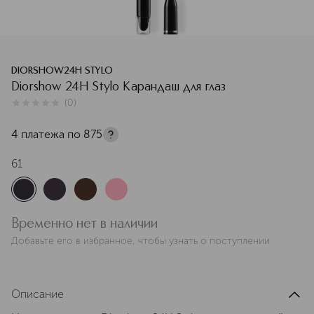
DIORSHOW24H STYLO
Diorshow 24H Stylo Карандаш для глаз
(
0
)
0
из
5
0
4 платежа по
875
61
Временно нет в наличии
Добавьте его в избранное, чтобы узнать о поступлении
Описание