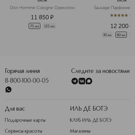
DIOR
DIOR
Dior Homme Cologne Одеколон
Sauvage Парфюмерн
(
1
)
11 850
¤
5
из
5
1
12 200
¤
75 мл
125 мл
30 мл
60 мл
10
Горячая линия
Следите за новостями
8-800-100-00-05
Для вас
ИЛЬ ДЕ БОТЭ
Подарочные карты
КЛУБ ИЛЬ ДЕ БОТЭ
Сервисы красоты
Магазины