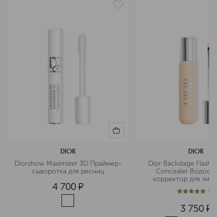
DIOR
DIOR
Diorshow Maximizer 3D Праймер-
Dior Backstage Flash P
сыворотка для ресниц
Concealer Водосто
корректор для лица
4 700
¤
(
1
)
5
из
5
1
3 750
¤